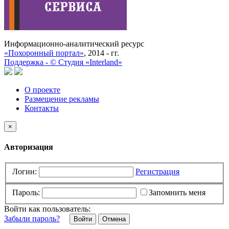
Информационно-аналитический ресурс
«Похоронный портал»
, 2014 - гг.
Поддержка -
©
Cтудия «Interland»
О проекте
Размещение рекламы
Контакты
×
Авторизация
Логин:
Регистрация
Пароль:
Запомнить меня
Войти как пользователь:
Забыли пароль?
Отмена