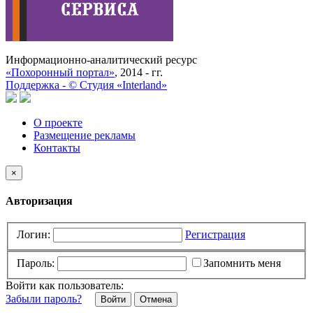
Информационно-аналитический ресурс
«Похоронный портал»
, 2014 - гг.
Поддержка -
©
Cтудия «Interland»
О проекте
Размещение рекламы
Контакты
×
Авторизация
Логин:
Регистрация
Пароль:
Запомнить меня
Войти как пользователь:
Забыли пароль?
Отмена