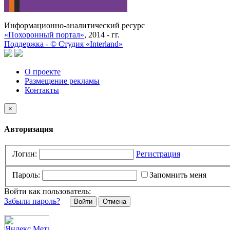
Информационно-аналитический ресурс
«Похоронный портал»
, 2014 - гг.
Поддержка -
©
Cтудия «Interland»
О проекте
Размещение рекламы
Контакты
×
Авторизация
Логин:
Регистрация
Пароль:
Запомнить меня
Войти как пользователь:
Забыли пароль?
Отмена