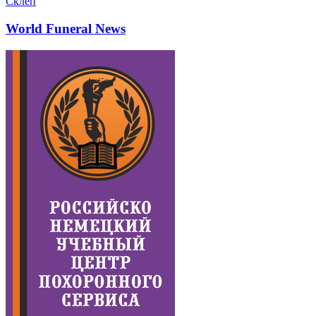
Склеп
World Funeral News