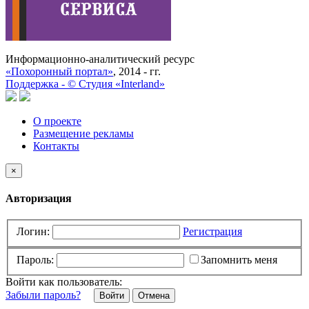
Информационно-аналитический ресурс
«Похоронный портал»
, 2014 - гг.
Поддержка -
©
Cтудия «Interland»
О проекте
Размещение рекламы
Контакты
×
Авторизация
Логин:
Регистрация
Пароль:
Запомнить меня
Войти как пользователь:
Забыли пароль?
Отмена