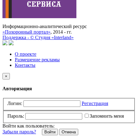
Информационно-аналитический ресурс
«Похоронный портал»
, 2014 - гг.
Поддержка -
©
Cтудия «Interland»
О проекте
Размещение рекламы
Контакты
×
Авторизация
Логин:
Регистрация
Пароль:
Запомнить меня
Войти как пользователь:
Забыли пароль?
Отмена