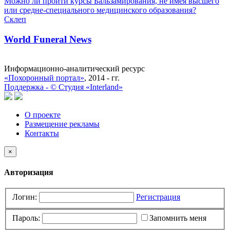
Можно ли пройти курсы Бальзамирования, не имея высшего
или средне-специального медицинского образования?
Склеп
World Funeral News
Информационно-аналитический ресурс
«Похоронный портал»
, 2014 - гг.
Поддержка -
©
Cтудия «Interland»
О проекте
Размещение рекламы
Контакты
×
Авторизация
Логин:
Регистрация
Пароль:
Запомнить меня