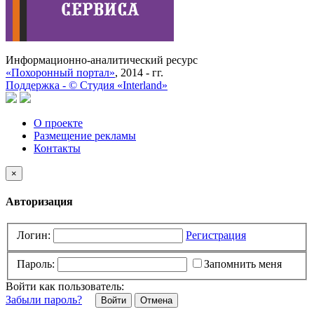
Информационно-аналитический ресурс
«Похоронный портал»
, 2014 - гг.
Поддержка -
©
Cтудия «Interland»
О проекте
Размещение рекламы
Контакты
×
Авторизация
Логин:
Регистрация
Пароль:
Запомнить меня
Войти как пользователь:
Забыли пароль?
Отмена