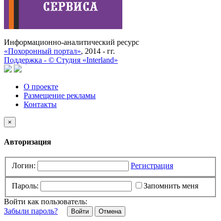
Информационно-аналитический ресурс
«Похоронный портал»
, 2014 - гг.
Поддержка -
©
Cтудия «Interland»
О проекте
Размещение рекламы
Контакты
×
Авторизация
Логин:
Регистрация
Пароль:
Запомнить меня
Войти как пользователь:
Забыли пароль?
Отмена