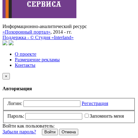
Информационно-аналитический ресурс
«Похоронный портал»
, 2014 - гг.
Поддержка -
©
Cтудия «Interland»
О проекте
Размещение рекламы
Контакты
×
Авторизация
Логин:
Регистрация
Пароль:
Запомнить меня
Войти как пользователь:
Забыли пароль?
Отмена