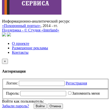
Информационно-аналитический ресурс
«Похоронный портал»
, 2014 - гг.
Поддержка -
©
Cтудия «Interland»
О проекте
Размещение рекламы
Контакты
×
Авторизация
Логин:
Регистрация
Пароль:
Запомнить меня
Войти как пользователь:
Забыли пароль?
Отмена