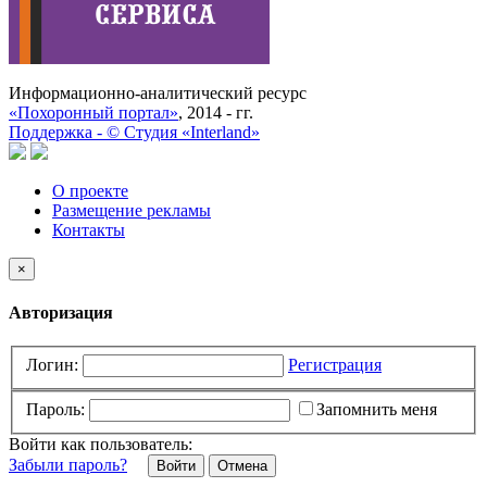
Информационно-аналитический ресурс
«Похоронный портал»
, 2014 - гг.
Поддержка -
©
Cтудия «Interland»
О проекте
Размещение рекламы
Контакты
×
Авторизация
Логин:
Регистрация
Пароль:
Запомнить меня
Войти как пользователь:
Забыли пароль?
Отмена