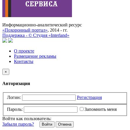
Информационно-аналитический ресурс
«Похоронный портал»
, 2014 - гг.
Поддержка -
©
Cтудия «Interland»
О проекте
Размещение рекламы
Контакты
×
Авторизация
Логин:
Регистрация
Пароль:
Запомнить меня
Войти как пользователь:
Забыли пароль?
Отмена