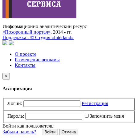
Информационно-аналитический ресурс
«Похоронный портал»
, 2014 - гг.
Поддержка -
©
Cтудия «Interland»
О проекте
Размещение рекламы
Контакты
×
Авторизация
Логин:
Регистрация
Пароль:
Запомнить меня
Войти как пользователь:
Забыли пароль?
Отмена