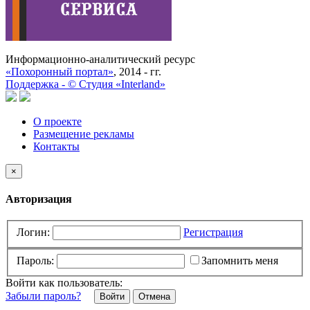
Информационно-аналитический ресурс
«Похоронный портал»
, 2014 - гг.
Поддержка -
©
Cтудия «Interland»
О проекте
Размещение рекламы
Контакты
×
Авторизация
Логин:
Регистрация
Пароль:
Запомнить меня
Войти как пользователь:
Забыли пароль?
Отмена