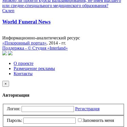
Можно ли пройти курсы Бальзамирования, не имея высшего
или средне-специального медицинского образования?
Склеп
World Funeral News
Информационно-аналитический ресурс
«Похоронный портал»
, 2014 - гг.
Поддержка -
©
Cтудия «Interland»
О проекте
Размещение рекламы
Контакты
×
Авторизация
Логин:
Регистрация
Пароль:
Запомнить меня