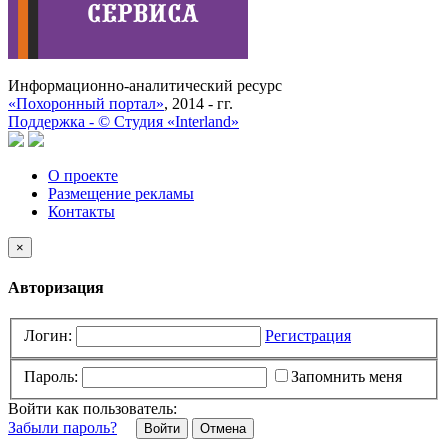
Информационно-аналитический ресурс
«Похоронный портал»
, 2014 - гг.
Поддержка -
©
Cтудия «Interland»
О проекте
Размещение рекламы
Контакты
×
Авторизация
Логин:
Регистрация
Пароль:
Запомнить меня
Войти как пользователь:
Забыли пароль?
Отмена