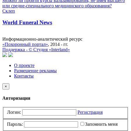
Можно ли пройти курсы Бальзамирования, не имея высшего
или средне-специального медицинского образования?
Склеп
World Funeral News
Информационно-аналитический ресурс
«Похоронный портал»
, 2014 - гг.
Поддержка -
©
Cтудия «Interland»
О проекте
Размещение рекламы
Контакты
×
Авторизация
Логин:
Регистрация
Пароль:
Запомнить меня