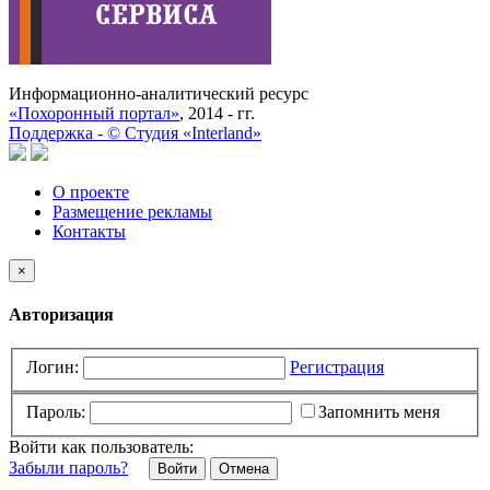
Информационно-аналитический ресурс
«Похоронный портал»
, 2014 - гг.
Поддержка -
©
Cтудия «Interland»
О проекте
Размещение рекламы
Контакты
×
Авторизация
Логин:
Регистрация
Пароль:
Запомнить меня
Войти как пользователь:
Забыли пароль?
Отмена