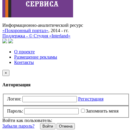
Информационно-аналитический ресурс
«Похоронный портал»
, 2014 - гг.
Поддержка -
©
Cтудия «Interland»
О проекте
Размещение рекламы
Контакты
×
Авторизация
Логин:
Регистрация
Пароль:
Запомнить меня
Войти как пользователь:
Забыли пароль?
Отмена