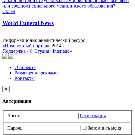
Можно ли пройти курсы Бальзамирования, не имея высшего
или средне-специального медицинского образования?
Склеп
World Funeral News
Информационно-аналитический ресурс
«Похоронный портал»
, 2014 - гг.
Поддержка -
©
Cтудия «Interland»
О проекте
Размещение рекламы
Контакты
×
Авторизация
Логин:
Регистрация
Пароль:
Запомнить меня