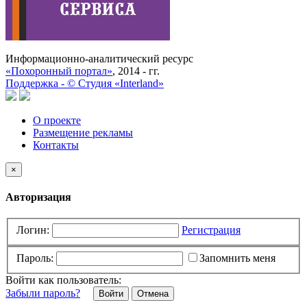
Информационно-аналитический ресурс
«Похоронный портал»
, 2014 - гг.
Поддержка -
©
Cтудия «Interland»
О проекте
Размещение рекламы
Контакты
×
Авторизация
Логин:
Регистрация
Пароль:
Запомнить меня
Войти как пользователь:
Забыли пароль?
Отмена