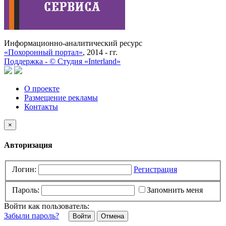
Информационно-аналитический ресурс
«Похоронный портал»
, 2014 - гг.
Поддержка -
©
Cтудия «Interland»
О проекте
Размещение рекламы
Контакты
×
Авторизация
Логин:
Регистрация
Пароль:
Запомнить меня
Войти как пользователь:
Забыли пароль?
Отмена