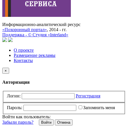
Информационно-аналитический ресурс
«Похоронный портал»
, 2014 - гг.
Поддержка -
©
Cтудия «Interland»
О проекте
Размещение рекламы
Контакты
×
Авторизация
Логин:
Регистрация
Пароль:
Запомнить меня
Войти как пользователь:
Забыли пароль?
Отмена