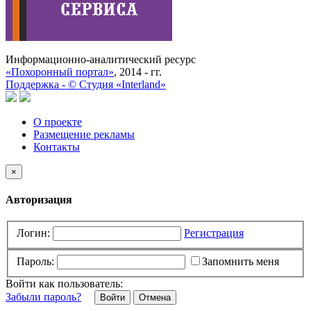
Информационно-аналитический ресурс
«Похоронный портал»
, 2014 - гг.
Поддержка -
©
Cтудия «Interland»
О проекте
Размещение рекламы
Контакты
×
Авторизация
Логин:
Регистрация
Пароль:
Запомнить меня
Войти как пользователь:
Забыли пароль?
Отмена