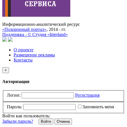
Информационно-аналитический ресурс
«Похоронный портал»
, 2014 - гг.
Поддержка -
©
Cтудия «Interland»
О проекте
Размещение рекламы
Контакты
×
Авторизация
Логин:
Регистрация
Пароль:
Запомнить меня
Войти как пользователь:
Забыли пароль?
Отмена