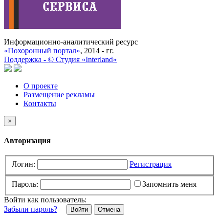
Информационно-аналитический ресурс
«Похоронный портал»
, 2014 - гг.
Поддержка -
©
Cтудия «Interland»
О проекте
Размещение рекламы
Контакты
×
Авторизация
Логин:
Регистрация
Пароль:
Запомнить меня
Войти как пользователь:
Забыли пароль?
Отмена