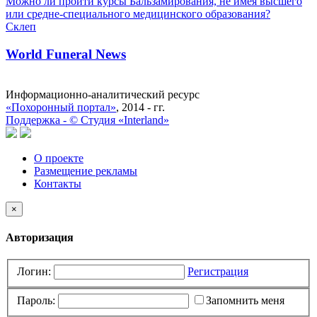
Можно ли пройти курсы Бальзамирования, не имея высшего
или средне-специального медицинского образования?
Склеп
World Funeral News
Информационно-аналитический ресурс
«Похоронный портал»
, 2014 - гг.
Поддержка -
©
Cтудия «Interland»
О проекте
Размещение рекламы
Контакты
×
Авторизация
Логин:
Регистрация
Пароль:
Запомнить меня