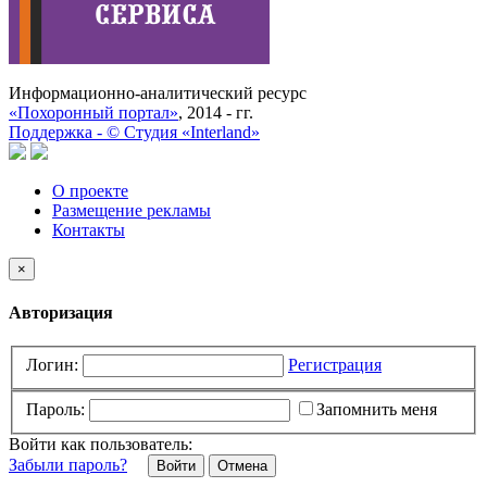
Информационно-аналитический ресурс
«Похоронный портал»
, 2014 - гг.
Поддержка -
©
Cтудия «Interland»
О проекте
Размещение рекламы
Контакты
×
Авторизация
Логин:
Регистрация
Пароль:
Запомнить меня
Войти как пользователь:
Забыли пароль?
Отмена