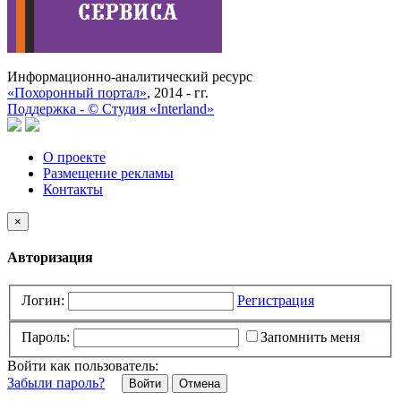
Информационно-аналитический ресурс
«Похоронный портал»
, 2014 - гг.
Поддержка -
©
Cтудия «Interland»
О проекте
Размещение рекламы
Контакты
×
Авторизация
Логин:
Регистрация
Пароль:
Запомнить меня
Войти как пользователь:
Забыли пароль?
Отмена