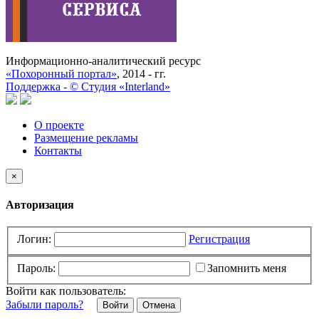
Информационно-аналитический ресурс
«Похоронный портал»
, 2014 - гг.
Поддержка -
©
Cтудия «Interland»
О проекте
Размещение рекламы
Контакты
×
Авторизация
Логин:
Регистрация
Пароль:
Запомнить меня
Войти как пользователь:
Забыли пароль?
Отмена