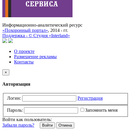
Информационно-аналитический ресурс
«Похоронный портал»
, 2014 - гг.
Поддержка -
©
Cтудия «Interland»
О проекте
Размещение рекламы
Контакты
×
Авторизация
Логин:
Регистрация
Пароль:
Запомнить меня
Войти как пользователь:
Забыли пароль?
Отмена