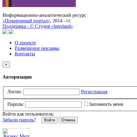
Информационно-аналитический ресурс
«Похоронный портал»
, 2014 - гг.
Поддержка -
©
Cтудия «Interland»
О проекте
Размещение рекламы
Контакты
×
Авторизация
Логин:
Регистрация
Пароль:
Запомнить меня
Войти как пользователь:
Забыли пароль?
Отмена