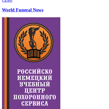
Склеп
World Funeral News