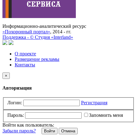
Информационно-аналитический ресурс
«Похоронный портал»
, 2014 - гг.
Поддержка -
©
Cтудия «Interland»
О проекте
Размещение рекламы
Контакты
×
Авторизация
Логин:
Регистрация
Пароль:
Запомнить меня
Войти как пользователь:
Забыли пароль?
Отмена