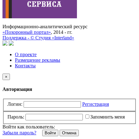
Информационно-аналитический ресурс
«Похоронный портал»
, 2014 - гг.
Поддержка -
©
Cтудия «Interland»
О проекте
Размещение рекламы
Контакты
×
Авторизация
Логин:
Регистрация
Пароль:
Запомнить меня
Войти как пользователь:
Забыли пароль?
Отмена