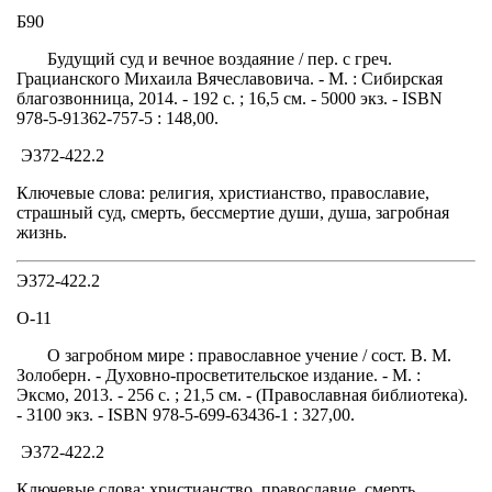
Б90
Будущий суд и вечное воздаяние / пер. с греч.
Грацианского Михаила Вячеславовича. - М. : Сибирская
благозвонница, 2014. - 192 с. ; 16,5 см. - 5000 экз. - ISBN
978-5-91362-757-5 : 148,00.
Э372-422.2
Ключевые слова: религия, христианство, православие,
страшный суд, смерть, бессмертие души, душа, загробная
жизнь.
Э372-422.2
О-11
О загробном мире : православное учение / сост. В. М.
Золоберн. - Духовно-просветительское издание. - М. :
Эксмо, 2013. - 256 с. ; 21,5 см. - (Православная библиотека).
- 3100 экз. - ISBN 978-5-699-63436-1 : 327,00.
Э372-422.2
Ключевые слова: христианство, православие, смерть,