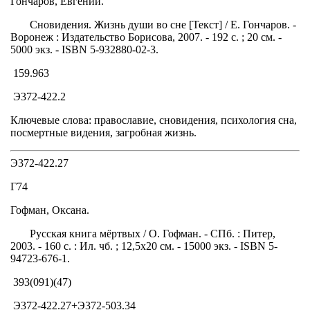
Гончаров, Евгений.
Сновидения. Жизнь души во сне [Текст] / Е. Гончаров. -
Воронеж : Издательство Борисова, 2007. - 192 с. ; 20 см. -
5000 экз. - ISBN 5-932880-02-3.
159.963
Э372-422.2
Ключевые слова: православие, сновидения, психология сна,
посмертные видения, загробная жизнь.
Э372-422.27
Г74
Гофман, Оксана.
Русская книга мёртвых / О. Гофман. - СПб. : Питер,
2003. - 160 с. : Ил. чб. ; 12,5х20 см. - 15000 экз. - ISBN 5-
94723-676-1.
393(091)(47)
Э372-422.27+Э372-503.34