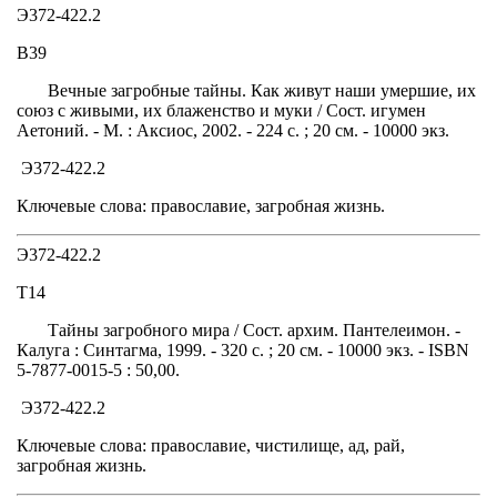
Э372-422.2
В39
Вечные загробные тайны. Как живут наши умершие, их
союз с живыми, их блаженство и муки / Сост. игумен
Аетоний. - М. : Аксиос, 2002. - 224 с. ; 20 см. - 10000 экз.
Э372-422.2
Ключевые слова: православие, загробная жизнь.
Э372-422.2
Т14
Тайны загробного мира / Сост. архим. Пантелеимон. -
Калуга : Синтагма, 1999. - 320 с. ; 20 см. - 10000 экз. - ISBN
5-7877-0015-5 : 50,00.
Э372-422.2
Ключевые слова: православие, чистилище, ад, рай,
загробная жизнь.