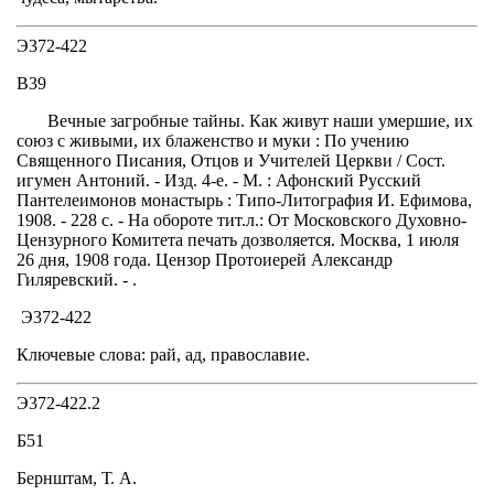
Э372-422
В39
Вечные загробные тайны. Как живут наши умершие, их
союз с живыми, их блаженство и муки : По учению
Священного Писания, Отцов и Учителей Церкви / Сост.
игумен Антоний. - Изд. 4-е. - М. : Афонский Русский
Пантелеимонов монастырь : Типо-Литография И. Ефимова,
1908. - 228 с. - На обороте тит.л.: От Московского Духовно-
Цензурного Комитета печать дозволяется. Москва, 1 июля
26 дня, 1908 года. Цензор Протоиерей Александр
Гиляревский. - .
Э372-422
Ключевые слова: рай, ад, православие.
Э372-422.2
Б51
Бернштам, Т. А.