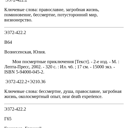
Ключевые слова: православие, загробная жизнь,
поминовение, бессмертие, потусторонний мир,
визионерство.
Э372-422.2
В64
Вознесенская, Юлия.
Мои посмертные приключения [Текст]. - 2-е изд. - М. :
Лепта-Пресс, 2002. - 320 с. : Ил. чб. ; 17 см. - 15000 экз. -
ISBN 5-94000-045-2.
Э372-422.2+Э210.36
Ключевые слова: бессмертие, душа, православие, загробная
жизнь, околосмертный опыт, near death experience.
Э372-422.2
Г65