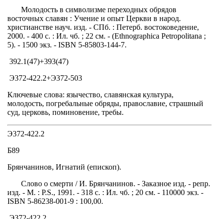
Молодость в символизме переходных обрядов
восточных славян : Учение и опыт Церкви в народ.
христианстве науч. изд. - СПб. : Петерб. востоковедение,
2000. - 400 с. : Ил. чб. ; 22 см. - (Ethnographica Petropolitana ;
5). - 1500 экз. - ISBN 5-85803-144-7.
392.1(47)+393(47)
Э372-422.2+Э372-503
Ключевые слова: язычество, славянская культура,
молодость, погребальные обряды, православие, страшный
суд, церковь, поминовение, требы.
Э372-422.2
Б89
Брянчанинов, Игнатий (епископ).
Слово о смерти / И. Брянчанинов. - Заказное изд. - репр.
изд. - М. : P.S., 1991. - 318 с. : Ил. чб. ; 20 см. - 110000 экз. -
ISBN 5-86238-001-9 : 100,00.
Э372-422.2