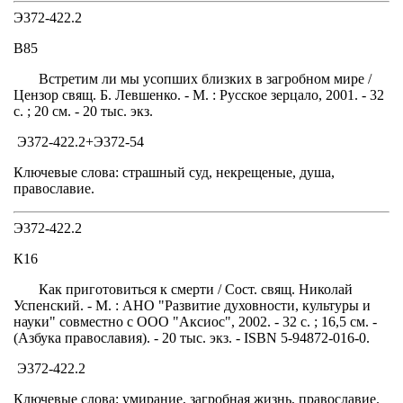
Э372-422.2
В85
Встретим ли мы усопших близких в загробном мире /
Цензор свящ. Б. Левшенко. - М. : Русское зерцало, 2001. - 32
с. ; 20 см. - 20 тыс. экз.
Э372-422.2+Э372-54
Ключевые слова: страшный суд, некрещеные, душа,
православие.
Э372-422.2
К16
Как приготовиться к смерти / Сост. свящ. Николай
Успенский. - М. : АНО "Развитие духовности, культуры и
науки" совместно с ООО "Аксиос", 2002. - 32 с. ; 16,5 см. -
(Азбука православия). - 20 тыс. экз. - ISBN 5-94872-016-0.
Э372-422.2
Ключевые слова: умирание, загробная жизнь, православие.