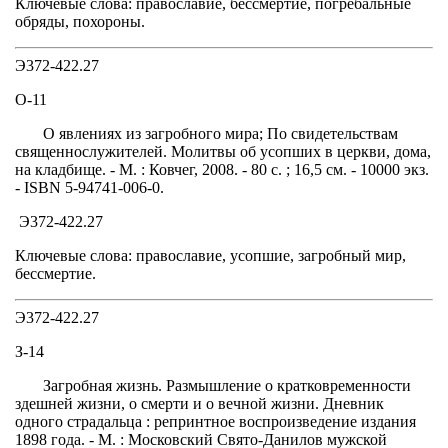
Ключевые слова: православие, бессмертие, погребальные
обряды, похороны.
Э372-422.27
О-11
О явлениях из загробного мира; По свидетельствам
священнослужителей. Молитвы об усопших в церкви, дома,
на кладбище. - М. : Ковчег, 2008. - 80 с. ; 16,5 см. - 10000 экз.
- ISBN 5-94741-006-0.
Э372-422.27
Ключевые слова: православие, усопшие, загробный мир,
бессмертие.
Э372-422.27
З-14
Загробная жизнь. Размышление о кратковременности
здешней жизни, о смерти и о вечной жизни. Дневник
одного страдальца : репринтное воспроизведение издания
1898 года. - М. : Московский Свято-Данилов мужской