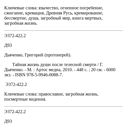
Ключевые слова: язычество, огненное погребение,
сжигание, кремация, Древняя Русь, кремирование,
бессмертие, душа, загробный мир, книга мертвых,
загробная жизнь.
Э372-422.2
Д93
Дьяченко, Григорий (протоиерей).
Тайная жизнь души после телесной смерти / Г.
Дьяченко. - М. : Артос медиа, 2010. - 448 с. ; 20 см. - 6000
экз. - ISBN 978-5-9946-0088-7.
Э372-422.2
Ключевые слова: православие, загробная жизнь,
посмертные видения.
Э372-422.2
Д93