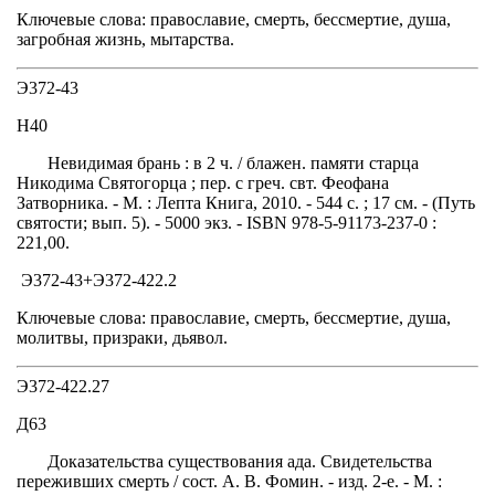
Ключевые слова: православие, смерть, бессмертие, душа,
загробная жизнь, мытарства.
Э372-43
Н40
Невидимая брань : в 2 ч. / блажен. памяти старца
Никодима Святогорца ; пер. с греч. свт. Феофана
Затворника. - М. : Лепта Книга, 2010. - 544 с. ; 17 см. - (Путь
святости; вып. 5). - 5000 экз. - ISBN 978-5-91173-237-0 :
221,00.
Э372-43+Э372-422.2
Ключевые слова: православие, смерть, бессмертие, душа,
молитвы, призраки, дьявол.
Э372-422.27
Д63
Доказательства существования ада. Свидетельства
переживших смерть / сост. А. В. Фомин. - изд. 2-е. - М. :