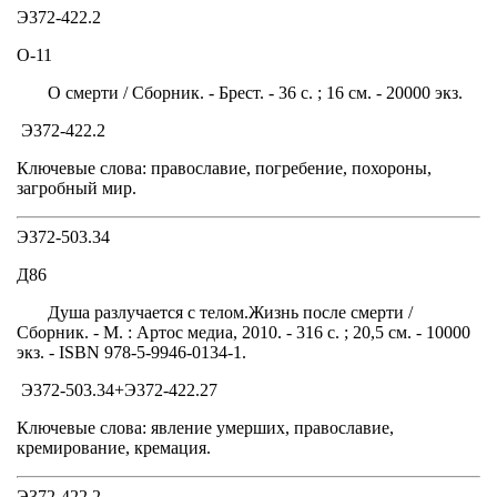
Э372-422.2
О-11
О смерти / Сборник. - Брест. - 36 с. ; 16 см. - 20000 экз.
Э372-422.2
Ключевые слова: православие, погребение, похороны,
загробный мир.
Э372-503.34
Д86
Душа разлучается с телом.Жизнь после смерти /
Сборник. - М. : Артос медиа, 2010. - 316 с. ; 20,5 см. - 10000
экз. - ISBN 978-5-9946-0134-1.
Э372-503.34+Э372-422.27
Ключевые слова: явление умерших, православие,
кремирование, кремация.
Э372-422.2