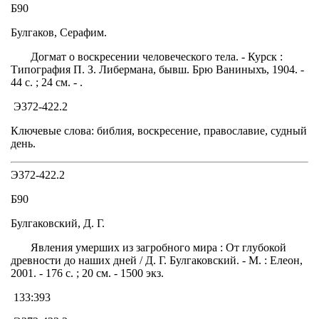
Б90
Булгаков, Серафим.
Догмат о воскресении человеческого тела. - Курск :
Типография П. З. Либермана, бывш. Брю Ваниныхъ, 1904. -
44 с. ; 24 см. - .
Э372-422.2
Ключевые слова: библия, воскресение, православие, судный
день.
Э372-422.2
Б90
Булгаковский, Д. Г.
Явления умерших из загробного мира : От глубокой
древности до наших дней / Д. Г. Булгаковский. - М. : Елеон,
2001. - 176 с. ; 20 см. - 1500 экз.
133:393