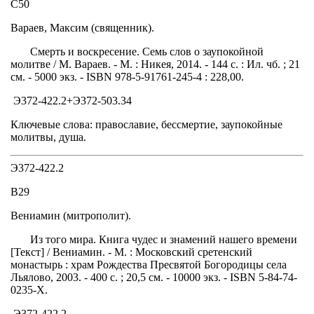
С50
Вараев, Максим (священник).
Смерть и воскресение. Семь слов о заупокойной
молитве / М. Вараев. - М. : Никея, 2014. - 144 с. : Ил. чб. ; 21
см. - 5000 экз. - ISBN 978-5-91761-245-4 : 228,00.
Э372-422.2+Э372-503.34
Ключевые слова: православие, бессмертие, заупокойные
молитвы, душа.
Э372-422.2
В29
Вениамин (митрополит).
Из того мира. Книга чудес и знамений нашего времени
[Текст] / Вениамин. - М. : Московский сретенский
монастырь : храм Рождества Пресвятой Богородицы села
Льялово, 2003. - 400 с. ; 20,5 см. - 10000 экз. - ISBN 5-84-74-
0235-Х.
Э372-422.2