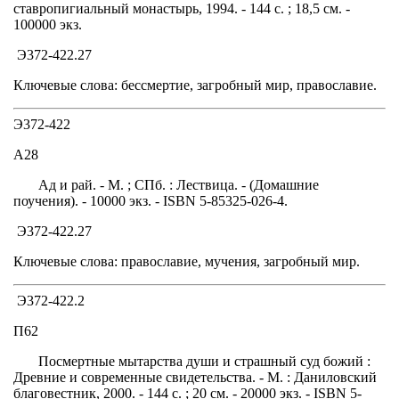
ставропигиальный монастырь, 1994. - 144 с. ; 18,5 см. -
100000 экз.
Э372-422.27
Ключевые слова: бессмертие, загробный мир, православие.
Э372-422
А28
Ад и рай. - М. ; СПб. : Лествица. - (Домашние
поучения). - 10000 экз. - ISBN 5-85325-026-4.
Э372-422.27
Ключевые слова: православие, мучения, загробный мир.
Э372-422.2
П62
Посмертные мытарства души и страшный суд божий :
Древние и современные свидетельства. - М. : Даниловский
благовестник, 2000. - 144 с. ; 20 см. - 20000 экз. - ISBN 5-