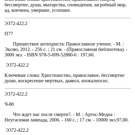
бессмертие, душа, мытарства, сновидения, загробный мир,
ад, кончина, умершие, усопшие.
Э372-422.2
П77
Пришествие антихриста: Православное учение. - М. :
Эксмо, 2012. - 256 с. ; 21 см. - (Православная библиотека). -
3000 экз. - ISBN 978-5-699-52880-6 : 197,60.
Э372-422.2
Ключевые слова: Христианство, православие, бессмертие
души, воскресение мертвых, дьявол, апокалипсис.
Э372-422.2
Ч-80
Что ждет нас после смерти?. - М. : Артос-Медиа :
Неугасимая лампада, 2006. - 160 с. ; 17 см. - 10000 экз.97,00.
Э372-422.2