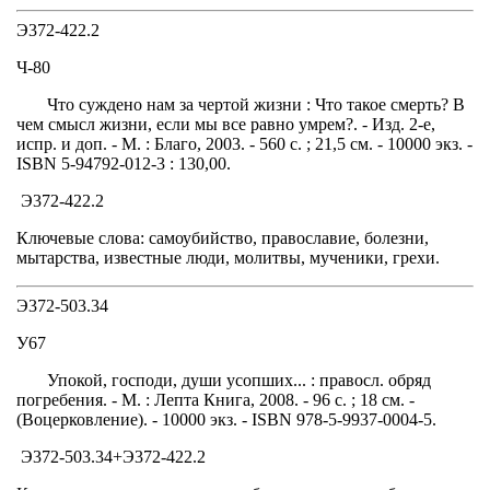
Э372-422.2
Ч-80
Что суждено нам за чертой жизни : Что такое смерть? В
чем смысл жизни, если мы все равно умрем?. - Изд. 2-е,
испр. и доп. - М. : Благо, 2003. - 560 с. ; 21,5 см. - 10000 экз. -
ISBN 5-94792-012-3 : 130,00.
Э372-422.2
Ключевые слова: самоубийство, православие, болезни,
мытарства, известные люди, молитвы, мученики, грехи.
Э372-503.34
У67
Упокой, господи, души усопших... : правосл. обряд
погребения. - М. : Лепта Книга, 2008. - 96 с. ; 18 см. -
(Воцерковление). - 10000 экз. - ISBN 978-5-9937-0004-5.
Э372-503.34+Э372-422.2