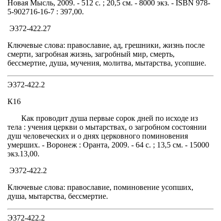
Новая Мысль, 2009. - 512 с. ; 20,5 см. - 8000 экз. - ISBN 978-
5-902716-16-7 : 397,00.
Э372-422.27
Ключевые слова: православие, ад, грешники, жизнь после
смерти, загробная жизнь, загробный мир, смерть,
бессмертие, душа, мучения, молитва, мытарства, усопшие.
Э372-422.2
К16
Как проводит душа первые сорок дней по исходе из
тела : учения церкви о мытарствах, о загробном состоянии
душ человеческих и о днях церковного поминовения
умерших. - Воронеж : Оранта, 2009. - 64 с. ; 13,5 см. - 15000
экз.13,00.
Э372-422.2
Ключевые слова: православие, поминовение усопших,
душа, мытарства, бессмертие.
Э372-422.2