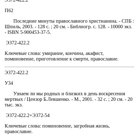
П62
Последние минуты православного христианина. - СПБ :
Шпиль, 2003. - 128 с. ; 20 см. - Библиогр. с. 128. - 10000 экз.
- ISBN 5-900453-37-5.
Э372-422.2
Ключевые слова: умирание, кончина, акафист,
поминовение, приготовление к смерти, православие.
Э372-422.2
У34
Узнаем ли мы родных и близких в день воскресения
мертвых / Цензор Б.Левшенко. - М., 2001. - 32 с. ; 20 см. - 20
тыс. экз.
Э372-422.2+Э372-54
Ключевые слова: поминовение, загробная жизнь,
православие.