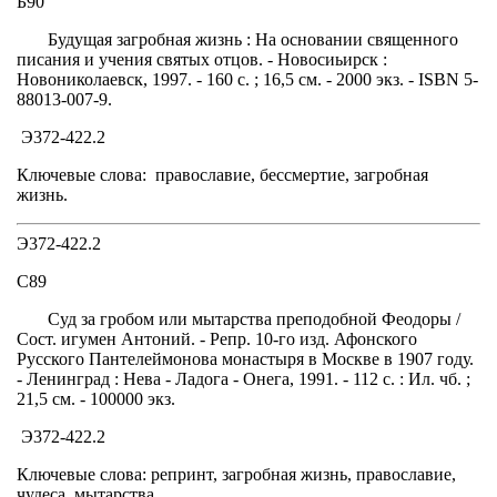
Б90
Будущая загробная жизнь : На основании священного
писания и учения святых отцов. - Новосиьирск :
Новониколаевск, 1997. - 160 с. ; 16,5 см. - 2000 экз. - ISBN 5-
88013-007-9.
Э372-422.2
Ключевые слова: православие, бессмертие, загробная
жизнь.
Э372-422.2
С89
Суд за гробом или мытарства преподобной Феодоры /
Сост. игумен Антоний. - Репр. 10-го изд. Афонского
Русского Пантелеймонова монастыря в Москве в 1907 году.
- Ленинград : Нева - Ладога - Онега, 1991. - 112 с. : Ил. чб. ;
21,5 см. - 100000 экз.
Э372-422.2
Ключевые слова: репринт, загробная жизнь, православие,
чудеса, мытарства.