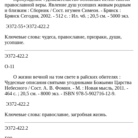
православной веры. Явление душ усопших живым родным
и близким : Сборник / Сост. игумен Симеон. - Брянск :
Брянск Сегодня, 2002. - 512 с. : Ил. чб. ; 20,5 см. - 5000 экз.
Э372-55+Э372-422.2
Ключевые слова: чудеса, православие, призраки, души,
усопшие.
Э372-422.2
О-11
О жизни вечной на том свете в райских обителях :
Чудесные описания святыми угодниками Божьими Царства
Небесного / Сост. А. В. Фомин. - М. : Новая мысль, 2011. -
464 с. ; 20,5 см. - 8000 экз. - ISBN 978-5-902716-12-9.
Э372-422.2
Ключевые слова: православие, загробная жизнь.
Э372-422.2