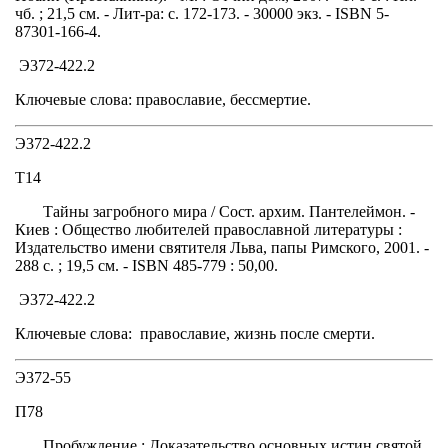
чб. ; 21,5 см. - Лит-ра: с. 172-173. - 30000 экз. - ISBN 5-
87301-166-4.
Э372-422.2
Ключевые слова: православие, бессмертие.
Э372-422.2
Т14
Тайны загробного мира / Сост. архим. Пантелеймон. -
Киев : Общество любителей православной литературы :
Издательство имени святителя Льва, папы Римского, 2001. -
288 с. ; 19,5 см. - ISBN 485-779 : 50,00.
Э372-422.2
Ключевые слова: православие, жизнь после смерти.
Э372-55
П78
Пробуждение : Доказательство основных истин святой