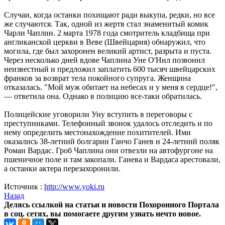
Случаи, когда останки похищают ради выкупа, редки, но все
же случаются. Так, одной из жертв стал знаменитый комик
Чарли Чаплин. 2 марта 1978 года смотритель кладбища при
англиканской церкви в Веве (Швейцария) обнаружил, что
могила, где был захоронен великий артист, разрыта и пуста.
Через несколько дней вдове Чаплина Уне О'Нил позвонил
неизвестный и предложил заплатить 600 тысяч швейцарских
франков за возврат тела покойного супруга. Женщина
отказалась. "Мой муж обитает на небесах и у меня в сердце!",
— ответила она. Однако в полицию все-таки обратилась.
Полицейские уговорили Уну вступить в переговоры с
преступниками. Телефонный звонок удалось отследить и по
нему определить местонахождение похитителей. Ими
оказались 38-летний болгарин Ганчо Ганев и 24-летний поляк
Роман Вардас. Гроб Чаплина они отвезли на автофургоне на
пшеничное поле и там закопали. Ганева и Вардаса арестовали,
а останки актера перезахоронили.
Источник :
http://www.yoki.ru
Назад
Делясь ссылкой на статьи и новости Похоронного Портала
в соц. сетях, вы помогаете другим узнать нечто новое.