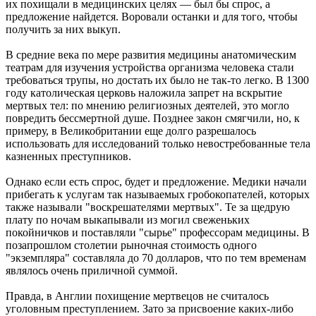
их похищали в медицинских целях — был бы спрос, а
предложение найдется. Воровали останки и для того, чтобы
получить за них выкуп.
В средние века по мере развития медицины анатомическим
театрам для изучения устройства организма человека стали
требоваться трупы, но достать их было не так-то легко. В 1300
году католическая церковь наложила запрет на вскрытие
мертвых тел: по мнению религиозных деятелей, это могло
повредить бессмертной душе. Позднее закон смягчили, но, к
примеру, в Великобритании еще долго разрешалось
использовать для исследований только невостребованные тела
казненных преступников.
Однако если есть спрос, будет и предложение. Медики начали
прибегать к услугам так называемых гробокопателей, которых
также называли "воскрешателями мертвых". Те за щедрую
плату по ночам выкапывали из могил свеженьких
покойничков и поставляли "сырье" профессорам медицины. В
позапрошлом столетии рыночная стоимость одного
"экземпляра" составляла до 70 долларов, что по тем временам
являлось очень приличной суммой.
Правда, в Англии похищение мертвецов не считалось
уголовным преступлением. Зато за присвоение каких-либо