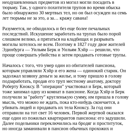
неодушевленных предметов из могил могли посадить в
тюрьму. Так, у одного похитителя трупов во время обыска
было обнаружено 30 мертвых тел, но он был осужден на семь
лет тюрьмы не за это, а за… кражу савана!
Разумеется, не обходилось и без еще более печальных
последствий. Искушение заработать на трупах было порой
слишком велико, а прятаться на кладбищах и разрывать
могилы хотелось не всем. Поэтому в 1827 году двое жителей
Эдинбурга — Уильям Берк и Уильям Хэйр — решили, что
проще совершать убийства и затем продавать готовые трупы.
Началось с того, что умер один из обитателей пансиона,
которым управляли Хэйр и его жена — одинокий старик. Он
задолжал хозяину деньги за жилье, и тому пришло в голову
подзаработать, продав его труп местному анатому, доктору
Роберту Кноксу. В "операции" участвовал и Берк, который
тоже занимал одну из комнат в пансионе. Когда Хэйр и Берк
получили за "работу" кругленькую сумму, им пришла в голову
мысль, что можно не ждать, пока кто-нибудь скончается, а
убивать людей и продавать их тела Кноксу. За год они
отправили на тот свет 16 человек. Первой жертвой оказался
еще один из пожилых квартирантов пансиона: его задушили.
Далее подельники переключились на бродяг и проституток,
но иногда заманивали в пансион обычных прохожих и