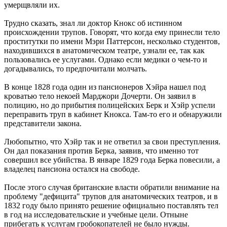
умерщвляли их.
Трудно сказать, знал ли доктор Кнокс об истинном
происхождении трупов. Говорят, что когда ему принесли тело
проститутки по имени Мэри Паттерсон, несколько студентов,
находившихся в анатомическом театре, узнали ее, так как
пользовались ее услугами. Однако если медики о чем-то и
догадывались, то предпочитали молчать.
В конце 1828 года один из пансионеров Хэйра нашел под
кроватью тело некоей Марджори Дочерти. Он заявил в
полицию, но до прибытия полицейских Берк и Хэйр успели
переправить труп в кабинет Кнокса. Там-то его и обнаружили
представители закона.
Любопытно, что Хэйр так и не ответил за свои преступления.
Он дал показания против Берка, заявив, что именно тот
совершил все убийства. В январе 1829 года Берка повесили, а
владелец пансиона остался на свободе.
После этого случая британские власти обратили внимание на
проблему "дефицита" трупов для анатомических театров, и в
1832 году было принято решение официально поставлять тел
в год на исследовательские и учебные цели. Отныне
прибегать к услугам гробокопателей не было нужды.