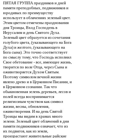
ПЯТАЯ ГРУППА праздников и дней
памяти преподобных, подвижников и
юродивых по преимуществу
использует в облачениях зеленый цвет.
Этим цветом отмечены празднования
дня Троицы, Вход Господень в
Иерусалим и день Святого Духа.
Зеленый цвет образуется из сочетания
голубого цвета, (указывающего на Бога
Духа) и желтого, (указывающего на
Бога сына). Это точно соответствует
по смыслу тому, что Господь исполнил
Свое обетование - все, имеющее жизнь,
творится по воле Отца, через Сына и
оживотворяется Духом Святым.
Поэтому символом вечной жизни
явлено древо и в Церковном Писании, и
в Церковном сознании. Так что
обыкновенная зелень деревьев, лесов и
полей всегда воспринимается
религиозным чувством как символ
жизни, весны, обновления,
оживотворения. И на день Святой
Троицы мы видим в храмах много
зелени. Зеленый цвет облачений в дни
памяти подвижников означает, что из
их подвигов, как из земли,
произрастают живительные райские