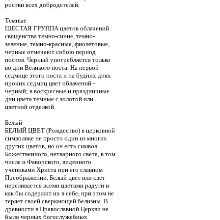
ростки всех добродетелей.
Темные
ШЕСТАЯ ГРУППА цветов облачений
священства темно-синие, темно-
зеленые, темно-красные, фиолетовые,
черные отмечают собою период
постов. Черный употребляется только
во дни Великого поста. На первой
седмице этого поста и на будних днях
прочих седмиц цвет облачений -
черный; в воскресные и праздничные
дни цвета темные с золотой или
цветной отделкой.
Белый
БЕЛЫЙ ЦВЕТ (Рождество) в церковной
символике не просто один из многих
других цветов, но он есть символ
Божественного, нетварного света, в том
числе и Фаворского, виденного
учениками Христа при его славном
Преображении. Белый цвет или свет
переливается всеми цветами радуги и
как бы содержит их в себе, при этом не
теряет своей сверкающей белизны. В
древности в Православной Церкви не
было черных богослужебных