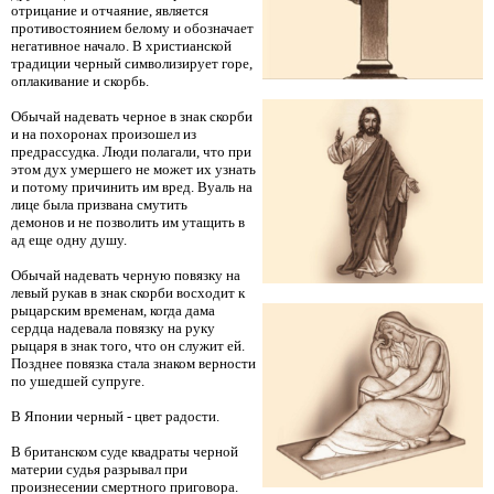
отрицание и отчаяние, является
противостоянием белому и обозначает
негативное начало. В христианской
традиции черный символизирует горе,
оплакивание и скорбь.
Обычай надевать черное в знак скорби
и на похоронах произошел из
предрассудка. Люди полагали, что при
этом дух умершего не может их узнать
и потому причинить им вред. Вуаль на
лице была призвана смутить
демонов и не позволить им утащить в
ад еще одну душу.
Обычай надевать черную повязку на
левый рукав в знак скорби восходит к
рыцарским временам, когда дама
сердца надевала повязку на руку
рыцаря в знак того, что он служит ей.
Позднее повязка стала знаком верности
по ушедшей супруге.
В Японии черный - цвет радости.
В британском суде квадраты черной
материи судья разрывал при
произнесении смертного приговора.