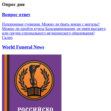
Опрос дня
Вопрос ответ
Похоронные суеверия. Можно ли брать землю с могилы?
Можно ли пройти курсы Бальзамирования, не имея высшего
или средне-специального медицинского образования?
Склеп
World Funeral News