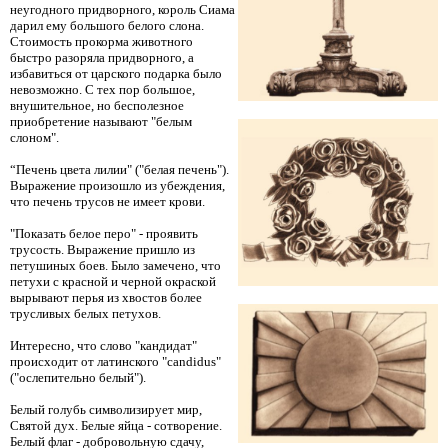
неугодного придворного, король Сиама
дарил ему большого белого слона.
Стоимость прокорма животного
быстро разоряла придворного, а
избавиться от царского подарка было
невозможно. С тех пор большое,
внушительное, но бесполезное
приобретение называют "белым
слоном".
“Печень цвета лилии" ("белая печень").
Выражение произошло из убеждения,
что печень трусов не имеет крови.
"Показать белое перо" - проявить
трусость. Выражение пришло из
петушиных боев. Было замечено, что
петухи с красной и черной окраской
вырывают перья из хвостов более
трусливых белых петухов.
Интересно, что слово "кандидат"
происходит от латинского "candidus"
("ослепительно белый").
Белый голубь символизирует мир,
Святой дух. Белые яйца - сотворение.
Белый флаг - добровольную сдачу,