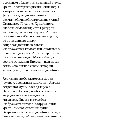
в длинном облачении, держащей в руке
крест, - аллегория христианской Веры,
которая также может изображаться
фигурой сидящей женщины с
раскрытой книгой, символизирующей
Священное Писание. Христианская
Любовь символизируется фигурой
женщины, ласкающей детей. Ангелы -
посланники небес и хранители души,
от рождения до смерти
сопровождающие человека,
изображаются крылатыми юношами в
длинных одеяниях. Атрибут архангела
Гавриила, несущего Марии благую
весть о рождении Иисуса, - пальмовая
ветвь. Это символ славы, который
можно увидеть на многих надгробиях.
Херувимы изображаются в форме
головок, осененных крыльями. Ангелы
встречают душу, восходящую в
Царство небесное, изображаемую в
виде девушки или младенца с
крыльями. Иногда в рельефах
изображают ангелов, водружающих
крест, - символ спасения души.
Встречающиеся на надгробиях звезды
(количество лучей не имеет значения) в