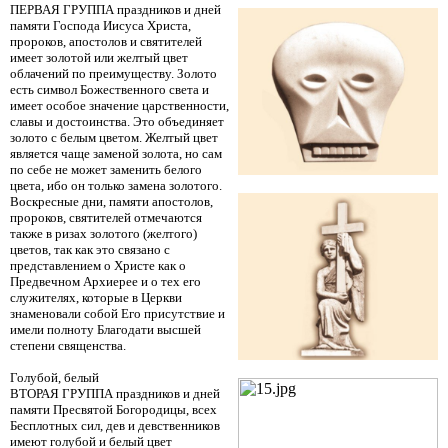
ПЕРВАЯ ГРУППА праздников и дней
памяти Господа Иисуса Христа,
пророков, апостолов и святителей
имеет золотой или желтый цвет
облачений по преимуществу. Золото
есть символ Божественного света и
имеет особое значение царственности,
славы и достоинства. Это объединяет
золото с белым цветом. Желтый цвет
является чаще заменой золота, но сам
по себе не может заменить белого
цвета, ибо он только замена золотого.
Воскресные дни, памяти апостолов,
пророков, святителей отмечаются
также в ризах золотого (желтого)
цветов, так как это связано с
представлением о Христе как о
Предвечном Архиерее и о тех его
служителях, которые в Церкви
знаменовали собой Его присутствие и
имели полноту Благодати высшей
степени священства.
Голубой, белый
ВТОРАЯ ГРУППА праздников и дней
памяти Пресвятой Богородицы, всех
Бесплотных сил, дев и девственников
имеют голубой и белый цвет