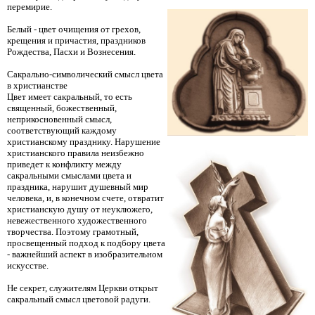
перемирие.
Белый - цвет очищения от грехов,
крещения и причастия, праздников
Рождества, Пасхи и Вознесения.
Сакрально-символический смысл цвета
в христианстве
Цвет имеет сакральный, то есть
священный, божественный,
неприкосновенный смысл,
соответствующий каждому
христианскому празднику. Нарушение
христианского правила неизбежно
приведет к конфликту между
сакральными смыслами цвета и
праздника, нарушит душевный мир
человека, и, в конечном счете, отвратит
христианскую душу от неуклюжего,
невежественного художественного
творчества. Поэтому грамотный,
просвещенный подход к подбору цвета
- важнейший аспект в изобразительном
искусстве.
Не секрет, служителям Церкви открыт
сакральный смысл цветовой радуги.