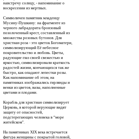
навстречу солнцу, - напоминание о
воскресении из мертвых.
Символичен памятник младенцу
Мусину-Пушкину: на фрагменте из
черного лабрадорита бронзовый
позолоченный крест, составленный из
множества розовых бутонов. Для
христиан роза - это цветок Богоматери,
символизирующий Её небесное
покровительство и любовь. Цветы,
радующие глаз своей свежестью и
яркостью, символизировали краткость
радостей жизни, кончающихся так же
быстро, как опадают лепестки розы.
Как напоминание об этом, на
памятниках изображались гирлянды и
венки из цветов, вазы, наполненные
цветами и плодами.
Корабль для христиан символизирует
Церковь, в которой верующие видят
защиту от опасностей,
подстерегающих человека в “море
житейском".
На памятниках XIX века встречается
фигура женщины с покрытой головой,