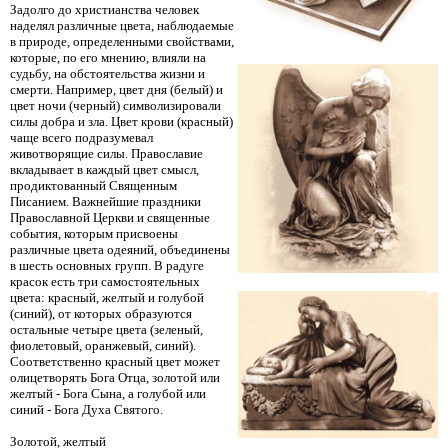
Задолго до христианства человек
наделял различные цвета, наблюдаемые
в природе, определенными свойствами,
которые, по его мнению, влияли на
судьбу, на обстоятельства жизни и
смерти. Например, цвет дня (белый) и
цвет ночи (черный) символизировали
силы добра и зла. Цвет крови (красный)
чаще всего подразумевал
животворящие силы. Православие
вкладывает в каждый цвет смысл,
продиктованный Священным
Писанием. Важнейшие праздники
Православной Церкви и священные
события, которым присвоены
различные цвета одеяний, объединены
в шесть основных групп. В радуге
красок есть три самостоятельных
цвета: красный, желтый и голубой
(синий), от которых образуются
остальные четыре цвета (зеленый,
фиолетовый, оранжевый, синий).
Соответственно красный цвет может
олицетворять Бога Отца, золотой или
желтый - Бога Сына, а голубой или
синий - Бога Духа Святого.
Золотой, желтый