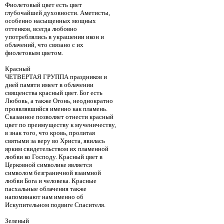
Фиолетовый цвет есть цвет
глубочайшей духовности. Аметисты,
особенно насыщенных мощных
оттенков, всегда любовно
употреблялись в украшении икон и
облачений, что связано с их
фиолетовым цветом.
Красный
ЧЕТВЕРТАЯ ГРУППА праздников и
дней памяти имеет в облачении
священства красный цвет. Бог есть
Любовь, а также Огонь, неоднократно
проявлявшийся именно как пламень.
Сказанное позволяет отнести красный
цвет по преимуществу к мученичеству,
в знак того, что кровь, пролитая
святыми за веру во Христа, явилась
ярким свидетельством их пламенной
любви ко Господу. Красный цвет в
Церковной символике является
символом безграничной взаимной
любви Бога и человека. Красные
пасхальные облачения также
напоминают нам именно об
Искупительном подвиге Спасителя.
Зеленый