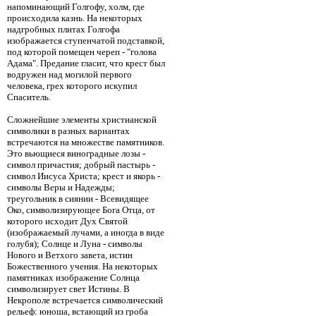
напоминающий Голгофу, холм, где
происходила казнь. На некоторых
надгробных плитах Голгофа
изображается ступенчатой подставкой,
под которой помещен череп - "голова
Адама". Предание гласит, что крест был
водружен над могилой первого
человека, грех которого искупил
Спаситель.
Сложнейшие элементы христианской
символики в разных вариантах
встречаются на множестве памятников.
Это вьющиеся виноградные лозы -
символ причастия; добрый пастырь -
символ Иисуса Христа; крест и якорь -
символы Веры и Надежды;
треугольник в сиянии - Всевидящее
Око, символизирующее Бога Отца, от
которого исходит Дух Святой
(изображаемый лучами, а иногда в виде
голубя); Солнце и Луна - символы
Нового и Ветхого завета, истин
Божественного учения. На некоторых
памятниках изображение Солнца
символизирует свет Истины. В
Некрополе встречается символический
рельеф: юноша, встающий из гроба