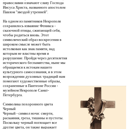
православии означают славу Господа
Иисуса Христа, названного апостолом
Павлом "звездой утренней".
На одном из памятников Некрополя
сохранилось изваяние Феникса -
сказочной птицы, сжигающей себя,
чтобы родиться вновь. Этот
символический образ воскресения в
широком смысле может быть
истолкован как знак памяти, над
которым не властны время и
разрушение. Пройдя через десятилетия
исторического беспамятства, ныне мы
обращаемся к истокам нашего
культурного самосознания, и в этом
возрождении духовных традиций нам
помогают художественные образы,
сохраненные в Пантеоне России -
музейном Некрополе Санкт-
Петербурга.
Символика похоронного цвета
Черный
Черный - символ ночи: смерти,
раскаяния, греха, тишины и пустоты.
Поскольку черный поглощает все
другие цвета, он также выражает