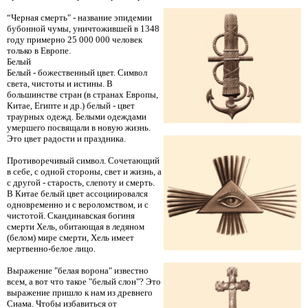
“Черная смерть" - название эпидемии
бубонной чумы, уничтожившей в 1348
году примерно 25 000 000 человек
только в Европе.
Белый
Белый - божественный цвет. Символ
света, чистоты и истины. В
большинстве стран (в странах Европы,
Китае, Египте и др.) белый - цвет
траурных одежд. Белыми одеждами
умершего посвящали в новую жизнь.
Это цвет радости и праздника.
Противоречивый символ. Сочетающий
в себе, с одной стороны, свет и жизнь, а
с другой - старость, слепоту и смерть.
В Китае белый цвет ассоциировался
одновременно и с вероломством, и с
чистотой. Скандинавская богиня
смерти Хель, обитающая в ледяном
(белом) мире смерти, Хель имеет
мертвенно-белое лицо.
Выражение "белая ворона" известно
всем, а вот что такое "белый слон"? Это
выражение пришло к нам из древнего
Сиама. Чтобы избавиться от