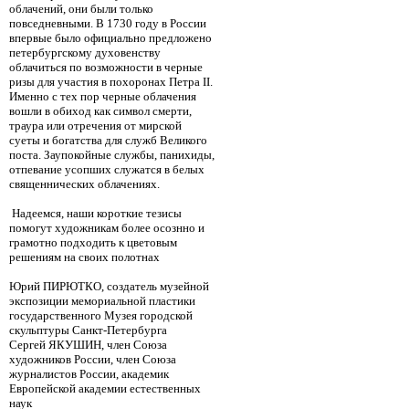
облачений, они были только
повседневными. В 1730 году в России
впервые было официально предложено
петербургскому духовенству
облачиться по возможности в черные
ризы для участия в похоронах Петра II.
Именно с тех пор черные облачения
вошли в обиход как символ смерти,
траура или отречения от мирской
суеты и богатства для служб Великого
поста. Заупокойные службы, панихиды,
отпевание усопших служатся в белых
священнических облачениях.
Надеемся, наши короткие тезисы
помогут художникам более осознно и
грамотно подходить к цветовым
решениям на своих полотнах
Юрий ПИРЮТКО, создатель музейной
экспозиции мемориальной пластики
государственного Музея городской
скульптуры Санкт-Петербурга
Сергей ЯКУШИН, член Союза
художников России, член Союза
журналистов России, академик
Европейской академии естественных
наук