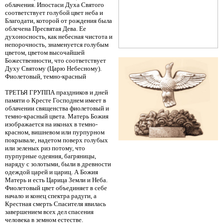
облачения. Ипостаси Духа Святого
соответствует голубой цвет неба и
Благодати, которой от рождения была
облечена Пресвятая Дева. Ее
духоносность, как небесная чистота и
непорочность, знаменуется голубым
цветом, цветом высочайшей
Божественности, что соответствует
Духу Святому (Царю Небесному).
Фиолетовый, темно-красный
ТРЕТЬЯ ГРУППА праздников и дней
памяти о Кресте Господнем имеет в
облачении священства фиолетовый и
темно-красный цвета. Матерь Божия
изображается на иконах в темно-
красном, вишневом или пурпурном
покрывале, надетом поверх голубых
или зеленых риз потому, что
пурпурные одеяния, багряницы,
наряду с золотыми, были в древности
одеждой царей и цариц. А Божия
Матерь и есть Царица Земли и Неба.
Фиолетовый цвет объединяет в себе
начало и конец спектра радуги, а
Крестная смерть Спасителя явилась
завершением всех дел спасения
человека в земном естестве.