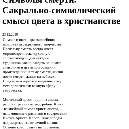
Сакрально-символический
смысл цвета в христианстве
23.12.2010
Символ и цвет – два важнейших
компонента сакрального творчества.
Поскольку смерть всегда имеет
мировоззренческо-духовную
составляющую, для каждого
художника важно владеть основами
символики и цвета при создании
произведений на тему смерти, жизни
после смерти, жизни на небесах.
Предлагаем короткое введение в эту
методологически важную сферу
творчества.
Могильный крест - один из самых
распространенных надгробий. Крест
-важнейший символ христианства,
напоминание о распятии и воскресении
Иисуса Христа. Крест - знак победы
над смертью, залог вечной жизни.
Обычно крест ставят на постамент,