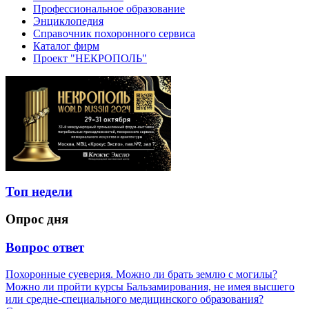
Профессиональное образование
Энциклопедия
Справочник похоронного сервиса
Каталог фирм
Проект "НЕКРОПОЛЬ"
Топ недели
Опрос дня
Вопрос ответ
Похоронные суеверия. Можно ли брать землю с могилы?
Можно ли пройти курсы Бальзамирования, не имея высшего
или средне-специального медицинского образования?