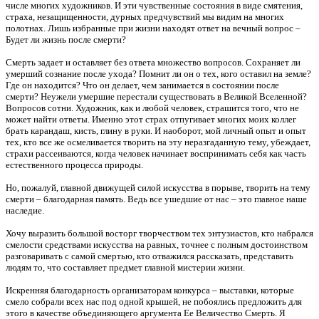
числе многих художников. И эти чувственные состояния в виде смятения,
страха, незащищенности, дурных предчувствий мы видим на многих
полотнах. Лишь избранные при жизни находят ответ на вечный вопрос –
Будет ли жизнь после смерти?
Смерть задает и оставляет без ответа множество вопросов. Сохраняет ли
умерший сознание после ухода? Помнит ли он о тех, кого оставил на земле?
Где он находится? Что он делает, чем занимается в состоянии после
смерти? Неужели умершие перестали существовать в Великой Вселенной?
Вопросов сотни. Художник, как и любой человек, страшится того, что не
может найти ответы. Именно этот страх отпугивает многих моих коллег
брать карандаш, кисть, глину в руки. И наоборот, мой личный опыт и опыт
тех, кто все же осмеливается творить на эту неразгаданную тему, убеждает,
страхи рассеиваются, когда человек начинает воспринимать себя как часть
естественного процесса природы.
Но, пожалуй, главной движущей силой искусства в порыве, творить на тему
смерти – благодарная память. Ведь все ушедшие от нас – это главное наше
наследие.
Хочу выразить большой восторг творчеством тех энтузиастов, кто набрался
смелости средствами искусства на равных, точнее с полным достоинством
разговаривать с самой смертью, кто отважился рассказать, представить
людям то, что составляет предмет главной мистерии жизни.
Искренняя благодарность организаторам конкурса – выставки, которые
смело собрали всех нас под одной крышей, не побоялись предложить для
этого в качестве объединяющего аргумента Ее Величество Смерть. Я