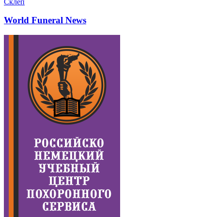
Склеп
World Funeral News