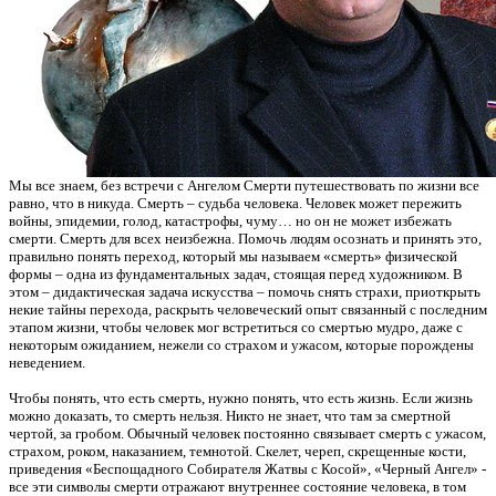
Мы все знаем, без встречи с Ангелом Смерти путешествовать по жизни все
равно, что в никуда. Смерть – судьба человека. Человек может пережить
войны, эпидемии, голод, катастрофы, чуму… но он не может избежать
смерти. Смерть для всех неизбежна. Помочь людям осознать и принять это,
правильно понять переход, который мы называем «смерть» физической
формы – одна из фундаментальных задач, стоящая перед художником. В
этом – дидактическая задача искусства – помочь снять страхи, приоткрыть
некие тайны перехода, раскрыть человеческий опыт связанный с последним
этапом жизни, чтобы человек мог встретиться со смертью мудро, даже с
некоторым ожиданием, нежели со страхом и ужасом, которые порождены
неведением.
Чтобы понять, что есть смерть, нужно понять, что есть жизнь. Если жизнь
можно доказать, то смерть нельзя. Никто не знает, что там за смертной
чертой, за гробом. Обычный человек постоянно связывает смерть с ужасом,
страхом, роком, наказанием, темнотой. Скелет, череп, скрещенные кости,
приведения «Беспощадного Собирателя Жатвы с Косой», «Черный Ангел» -
все эти символы смерти отражают внутреннее состояние человека, в том