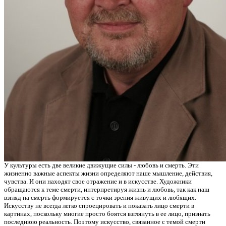
У культуры есть две великие движущие силы - любовь и смерть. Эти
жизненно важные аспекты жизни определяют наше мышление, действия,
чувства. И они находят свое отражение и в искусстве. Художники
обращаются к теме смерти, интерпретируя жизнь и любовь, так как наш
взгляд на смерть формируется с точки зрения живущих и любящих.
Искусству не всегда легко спроецировать и показать лицо смерти в
картинах, поскольку многие просто боятся взглянуть в ее лицо, признать
последнюю реальность. Поэтому искусство, связанное с темой смерти