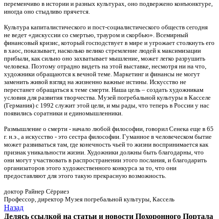
переменчиво в истории и разных культурах, оно подвержено конъюнктуре,
иногда оно стыдливо прячется.
Культура капиталистического и пост-социалистического обществ сегодня
не ведет «дискуссии со смертью, трауром и скорбью». Всемирный
финансовый кризис, который господствует в мире и угрожает столкнуть его
в хаос, показывает, насколько велико стремление людей к максимизации
прибыли, как сильно оно захватывает мышление, может легко разрушить
человека. Поэтому отрадно видеть на этой выставке, несмотря ни на что,
художники обращаются к вечной теме. Маркетинг и финансы не могут
заменить живой взгляд на жизненно важные истины. Искусство не
перестанет обращаться к теме смерти. Наша цель – создать художникам
условия для развития творчества. Музей погребальной культуры в Касселе
(Германия) с 1992 служит этой цели, и мы рады, что теперь в России у нас
появились соратники и единомышленники.
Размышление о смерти - начало любой философии, говорил Сенека еще в 65
г. н.э., а искусство - это сестра философии. Гуманное в человеческом бытие
может развиваться там, где конечность чьей то жизни воспринимается как
признак уникальности жизни. Художники должны быть благодарны, что
они могут участвовать в распространении этого послания, и благодарить
организаторов этого художественного конкурса за то, что они
предоставляют для этого такую прекрасную возможность.
доктор Райнер Сёрриез
Профессор, директор Музея погребальной культуры, Кассель
Назад
Делясь ссылкой на статьи и новости Похоронного Портала