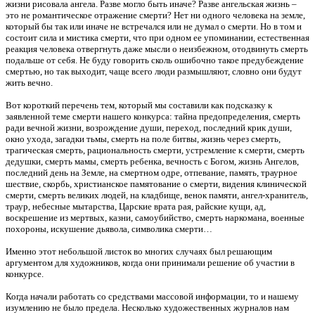
жизни рисовала ангела. Разве могло быть иначе? Разве ангельская жизнь –
это не романтическое отражение смерти? Нет ни одного человека на земле,
который бы так или иначе не встречался или не думал о смерти. Но в том и
состоит сила и мистика смерти, что при одном ее упоминании, естественная
реакция человека отвергнуть даже мысли о неизбежном, отодвинуть смерть
подальше от себя. Не буду говорить сколь ошибочно такое предубеждение
смертью, но так выходит, чаще всего люди размышляют, словно они будут
жить вечно.
Вот короткий перечень тем, который мы составили как подсказку к
заявленной теме смерти нашего конкурса: тайна предопределения, смерть
ради вечной жизни, возрождение души, переход, последний крик души,
окно ухода, загадки тьмы, смерть на поле битвы, жизнь через смерть,
трагическая смерть, рациональность смерти, устремление к смерти, смерть
дедушки, смерть мамы, смерть ребенка, вечность с Богом, жизнь Ангелов,
последний день на Земле, на смертном одре, отпевание, память, траурное
шествие, скорбь, христианское памятование о смерти, видения клинической
смерти, смерть великих людей, на кладбище, венок памяти, ангел-хранитель,
траур, небесные мытарства, Царские врата рая, райские кущи, ад,
воскрешение из мертвых, казни, самоубийство, смерть наркомана, военные
похороны, искушение дьявола, символика смерти…
Именно этот небольшой листок во многих случаях был решающим
аргументом для художников, когда они принимали решение об участии в
конкурсе.
Когда начали работать со средствами массовой информации, то и нашему
изумлению не было предела. Несколько художественных журналов нам