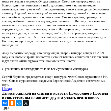
когда те летали в космосе. Он дал разгадку. Смертью интересуются, не
боятся, ценят ее, относятся к ней с достоинством и почитанием, не
изгоняют, а памятуют о ней… те художники, у кого зрелая душа. Художники
с молодой душой, не прошедшей основные этапы духовной социализации,
не способны глядеть смерти прямо в глаза. Она их страшит, приводит в
трепет, выбивает почву из-под ног, деморализует… Выходит, все кого мы
имеем честь представить на страницах этого каталога, это самые
передовые, духовно зрелые художники. Их творчество, письмо проистекает
не от ума и души, которая трепещет, любит, боится, ревнует, завидует,
мучается, терзается… А от вековой мудрости и закаленного твердого духа.
Поэтому их произведения не о правилах жизни, а о вечных законах
мироздания.
Хочу выразить надежду, что следующий, второй конкурс соберет в 2009
году еще больше ярких личностей и станет важным событием в творческой
и духовной жизни художественной общественности.
С уважением и благодарностью ко всем участникам конкурса,
Сергей Якушин, председатель жюри конкурса, член Союза художников РФ,
член Союза журналистов, академик Европейской Академии естественных
наук.
Назад
Делясь ссылкой на статьи и новости Похоронного Портала
в соц. сетях, вы помогаете другим узнать нечто новое.
18+