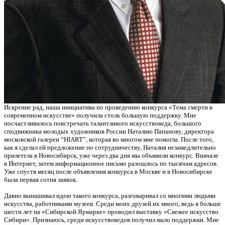
Искренне рад, наша инициатива по проведению конкурса «Тема смерти в
современном искусстве» получила столь большую поддержку. Мне
посчастливилось повстречать талантливого искусствоведа, большого
сподвижника молодых художников России Наталию Папанову, директора
московской галереи “HIART”, которая во многом мне помогла. После того,
как я сделал ей предложение по сотрудничеству, Наталия незамедлительно
прилетела в Новосибирск, уже через два дня мы объявили конкурс. Вначале
в Интернет, затем информационное письмо разошлось по тысячам адресов.
Уже спустя месяц после объявления конкурса в Москве и в Новосибирске
была первая сотня заявок.
Давно вынашивал идею такого конкурса, разговаривал со многими людьми
искусства, работниками музеев. Среди моих друзей их много, ведь я больше
шести лет на «Сибирской Ярмарке» проводил выставку «Свежее искусство
Сибири». Признаюсь, среди искусствоведов получил мало поддержки. Мне