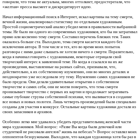
говорили, что тема не актуальна, многих оттолкнет, предостерегали, что
«желтая» пресса высмеет и дискредитирует идею.
Начал информационный поиск в Интернет, искал картины на тему смерти,
вечной жизни, анализировал статистику по отдельным художникам.
Простой социометрический анализ убедил меня в правильности выбранной
темы. Не было ни одного из современных художников, кто бы ни затрагивал
прямо или косвенно тему смерти. Составил перечень близких тем. Таких
оказалось больше ста. Выходило, тема смерти касается каждого без
исключения автора. В том числе и тех, кто во время моих попыток
разговора с ними даже слышать не хотели ничего о смерти. Поразительно,
когда я начинал говорить с художниками, некоторые отрицали свой
творческий интерес к заявленной теме. Но когда я ссылался на их же
произведения, выставленные на разных сайтах, признавали, что,
действительно, к их собственному изумлению, они во многих деталях и
неоднократно уже исследовали эту тему. Изумлению самих художников не
было предела. Они делали удивительные открытия о собственном
творчестве и самих себя, они не могли поверить, что тема смерти
пронизывает творчество с первых их картин и продолжает затрагивать
самые глубокие струны собственной психики, что выливается в создание
все новых и новых полотен. Лишь четверть произведений были специально
созданы для участия в конкурсе. Остальные картины художники достали из
своих запасников и архивов.
Особенно легко мне удавалось убедить представительниц женской части
мира художников. Мой вопрос: «Разве Вы когда были девочкой или
студенткой не рисовали ангелов? жизнь на небесах?» Вопрос оставлял моих
оппонентов безоружными. Выходило, что каждая художница хотя бы раз в