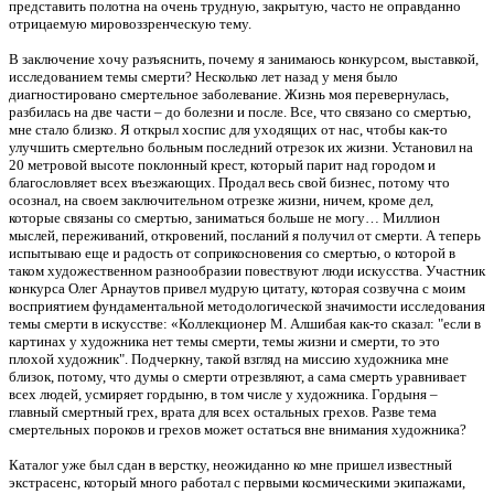
представить полотна на очень трудную, закрытую, часто не оправданно
отрицаемую мировоззренческую тему.
В заключение хочу разъяснить, почему я занимаюсь конкурсом, выставкой,
исследованием темы смерти? Несколько лет назад у меня было
диагностировано смертельное заболевание. Жизнь моя перевернулась,
разбилась на две части – до болезни и после. Все, что связано со смертью,
мне стало близко. Я открыл хоспис для уходящих от нас, чтобы как-то
улучшить смертельно больным последний отрезок их жизни. Установил на
20 метровой высоте поклонный крест, который парит над городом и
благословляет всех въезжающих. Продал весь свой бизнес, потому что
осознал, на своем заключительном отрезке жизни, ничем, кроме дел,
которые связаны со смертью, заниматься больше не могу… Миллион
мыслей, переживаний, откровений, посланий я получил от смерти. А теперь
испытываю еще и радость от соприкосновения со смертью, о которой в
таком художественном разнообразии повествуют люди искусства. Участник
конкурса Олег Арнаутов привел мудрую цитату, которая созвучна с моим
восприятием фундаментальной методологической значимости исследования
темы смерти в искусстве: «Коллекционер М. Алшибая как-то сказал: "если в
картинах у художника нет темы смерти, темы жизни и смерти, то это
плохой художник". Подчеркну, такой взгляд на миссию художника мне
близок, потому, что думы о смерти отрезвляют, а сама смерть уравнивает
всех людей, усмиряет гордыню, в том числе у художника. Гордыня –
главный смертный грех, врата для всех остальных грехов. Разве тема
смертельных пороков и грехов может остаться вне внимания художника?
Каталог уже был сдан в верстку, неожиданно ко мне пришел известный
экстрасенс, который много работал с первыми космическими экипажами,