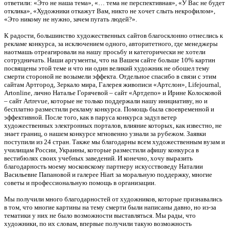
ответили: «Это не наша тема», «… тема не перспективная», «У Вас не будет
отклика», «Художники откажут Вам, никто не хочет слыть некрофилом»,
«Это никому не нужно, зачем пугать людей?».
К радости, большинство художественных сайтов благосклонно отнеслись к
рекламе конкурса, за исключением одного, авторитетного, где менеджеры
наотмашь отреагировали на нашу просьбу и категорически не хотели
сотрудничать. Наши аргументы, что на Вашем сайте больше 10% картин
посвящены этой теме и что ни один великий художник не обошел тему
смерти стороной не возымели эффекта. Отдельное спасибо в связи с этим
сайтам Артгород, Зеркало мира, Галерея живописи «Артслон», Lifejournal,
Artonline, лично Наталье Горячевой – сайт «Артдепо» и Ирине Колосковой
– сайт Artrevue, которые не только поддержали нашу инициативу, но и
бесплатно разместили рекламу конкурса. Помощь была своевременной и
эффективной. После того, как в паруса конкурса задул ветер
художественных электронных порталов, влияние которых, как известно, не
знает границ, о нашем конкурсе мгновенно узнали за рубежом. Заявки
поступили из 24 стран. Также мы благодарны всем художественным вузам и
училищам России, Украины, которые разместили афишу конкурса в
вестибюлях своих учебных заведений. И конечно, хочу выразить
благодарность моему московскому партнеру искусствоведу Наталии
Васильевне Папановой и галерее Hiart за моральную поддержку, многие
советы и профессиональную помощь в организации.
Мы получили много благодарностей от художников, которые признавались
в том, что многие картины на тему смерти были написаны давно, но из-за
тематики у них не было возможности выставляться. Мы рады, что
художники, по их словам, впервые получили такую возможность