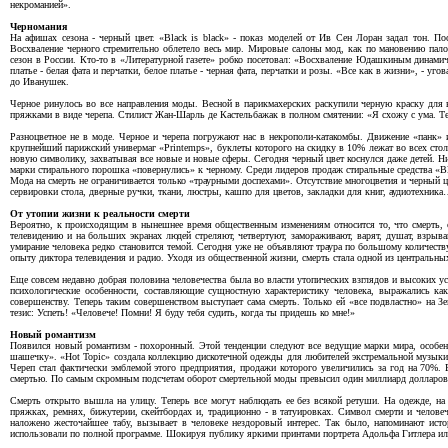
некроманией».
Черномания
На афишах сезона - черный цвет. «Black is black» - показ моделей от Ив Сен Лоран задал тон. 
Восхваление черного стремительно облетело весь мир. Мировые салоны мод, как по мановению пал
сезон в России. Кто-то в «Литературной газете» робко посетовал: «Восхваление Юдашкиным динамич
платье - белая фата и перчатки, белое платье - черная фата, перчатки и розы. «Все как в жизни», - у
до Иванушек.
Черное ринулось во все направления моды. Весной в парикмахерских раскупили черную краску для в
пряжками в виде черепа. Стилист Жан-Шарль де Кастельбажак в полном смятении: «Я схожу с ума. Теп
Разноцветное не в моде. Черное и черепа погружают нас в некрополи-катакомбы. Движение «панк» 
крупнейший парижский универмаг «Printemps», буклеты которого на скидку в 10% лежат во всех сто
новую символику, захватывая все новые и новые сферы. Сегодня черный цвет коснулся даже детей. Ни
марки стирального порошка «повернулись» к черному. Среди лидеров продаж стиральные средства «Blac
Мода на смерть не ограничивается только «траурными доспехами». Отсутствие многоцветия и черный ц
сервировки стола, дверные ручки, ткани, люстры, кашпо для цветов, закладки для книг, аудиотехника
От утопии жизни к реальности смерти
Вероятно, к происходящим в нынешнее время общественным изменениям относится то, что смерть, 
телевидению и на больших экранах людей стреляют, четвертуют, замораживают, варят, душат, взрыв
умирание человека редко становится темой. Сегодня уже не объявляют траура по большому количест
опыту диктора телевидения и радио. Уходя из общественной жизни, смерть стала одной из центральных
Еще совсем недавно добрая половина человечества была во власти утопических взглядов и высоких 
психологические особенности, составляющие сущностную характеристику человека, выражались как
совершенству. Теперь таким совершенством выступает сама смерть. Только ей «все подвластно» на Зе
тезис: Успеть! «Человече! Помни! Я буду тебя судить, когда ты придешь ко мне!»
Новый романтизм
Появился новый романтизм - похоронный. Этой тенденции следуют все ведущие марки мира, особе
шашечку». «Hot Topic» создала коллекцию дискотечной одежды для любителей экстремальной музыки. Д
Череп стал фактически эмблемой этого предприятия, продажи которого увеличились за год на 70%. 
смертью. По самым скромным подсчетам оборот смертельной моды превысил один миллиард долларов. На
Смерть открыто вышла на улицу. Теперь все могут наблюдать ее без всякой ретуши. На одежде, на
пряжках, ремнях, бижутерии, скейтбордах и, традиционно - в татуировках. Символ смерти и челове
наложено жесточайшее табу, вызывает в человеке нездоровый интерес. Так было, напоминают исто
использовали по полной программе. Шокируя публику яркими принтами портрета Адольфа Гитлера или