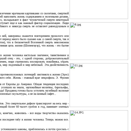
увлечения мрачными картинками со скелетами, смертной
юдей наполнить жизнь содержанием и полезными делами,
х, вкладывают в факт человеческой смерти некоторый
ыступает еще и как важный фактор социализации. Люди
 Никого и никогда смерть не оставляет равнодушным и
 о ней, наверняка окажется повторением прошлого или
 период много было сказано как о самой смерти, так и
тон), что в бесконечной Вселенной смерть невозможна
тинная цель жизни (Шопенгауэр), что жизнь - это бытие
в жизни человека настолько значимое, таинственное и
рший отец - это, с одной стороны, доброжелательный
емен, люди стремились изолировать покойника, убрать
ла, мир подземный и мир небесный. Эта двойственность
 противоположных потенций: инстинкта к жизни (Эрос)
мого себя. Жизнь - главный враг некрофила. Э. Фромм
ков от Европы до Америки. Общая тенденция последних
ы усопших на эмали, заупокойные молитвы, барельефы,
да! Продавец готова была уступить музейный экспонат
ронзовые скульптуры, а не на конный лафет...
ов. Это смертельное дефиле транслируют на весь мир -
ющий более 60 тысяч гробов в год, нанимает элитных
, конечно, живопись - все виды творчества оказались
 последнее табу в жизни человека. Теперь можно все.
 устоявшиеся каноны, приблизилась и почти срослась с