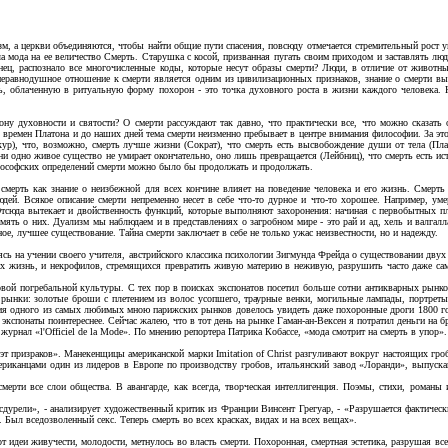
ризм, а церкви объединяются, чтобы найти общие пути спасения, повсюду отмечается стремительный рост 
а мода на ее величество Смерть. Старушка с косой, призванная пугать своим приходом и заставлять л
онец, распознало все многочисленные коды, которые несут образы смерти?
Люди, в отличие от животны
 неравнодушное отношение к смерти является одним из цивилизационных признаков, знание о смерти в
рть, облаченную в ритуальную форму похорон - это точка духовного роста в жизни каждого человека.
ону духовности и святости? О смерти рассуждают так давно, что практически все, что можно сказать
 времен Платона и до наших дней тема смерти неизменно пребывает в центре внимания философии. За этот
кур), что, возможно, смерть лучше жизни (Сократ), что смерть есть высвобождение души от тела (Пла
ни одно живое существо не умирает окончательно, оно лишь превращается (Лейбниц), что смерть есть ис
философских определений смерти можно было бы продолжать и продолжать.
мерть как знание о неизбежной для всех кончине влияет на поведение человека и его жизнь. Смерть 
ей. Всякое описание смерти непременно несет в себе что-то дурное и что-то хорошее. Например, уме
Отсюда вытекает и двойственность функций, которые выполняют захоронения: начиная с первобытных пл
амять о них. Дуализм мы наблюдаем и в представлениях о загробном мире - это рай и ад, хель и валгал
ое, лучшее существование. Тайна смерти заключает в себе не только ужас неизвестности, но и надежду.
сь на учении своего учителя, австрийского классика психологии Зигмунда Фрейда о существовании двух
их жизнь, и некрофилов, стремящихся превратить живую материю в неживую, разрушить часто даже са
ровой погребальной культуры. С тех пор в поисках экспонатов посетил больше сотни антикварных рын
а рынки: золотые броши с плетением из волос усопшего, траурные венки, могильные лампады, портрет
ния одного из самых любимых мною парижских рынков довелось увидеть даже похоронные дроги 1800 го
экспонаты поинтереснее. Сейчас жалею, что в тот день на рынке Гаман-ан-Вексен я потратил деньги на б
урнал «l'Officiel de la Mode». По мнению репортера Патрика Кобассе, «мода смотрит на смерть в упор».
эт призраков». Манекенщицы американской марки Imitation of Christ разгуливают вокруг настоящих гроб
иканцами один из лидеров в Европе по производству гробов, итальянский завод «Лоранди», выпуска
мерти все слои общества. В авангарде, как всегда, творческая интеллигенция. Поэмы, стихи, романы и
дурели», - анализирует художественный критик из Франции Винсент Грегуар, - «Разрушается фактически
. Был вседозволенный секс. Теперь смерть во всех красках, видах и на всех вещах».
т идеи живучести, молодости, метнулось во власть смерти. Похоронная, смертная эстетика, разрушая все