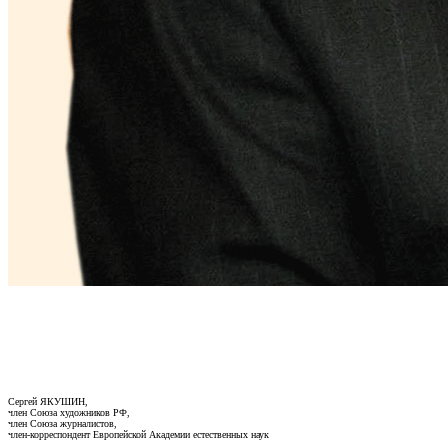
Сергей ЯКУШИН,
член Союза художников РФ,
член Союза журналистов,
член-корреспондент Европейской Академии естественных наук