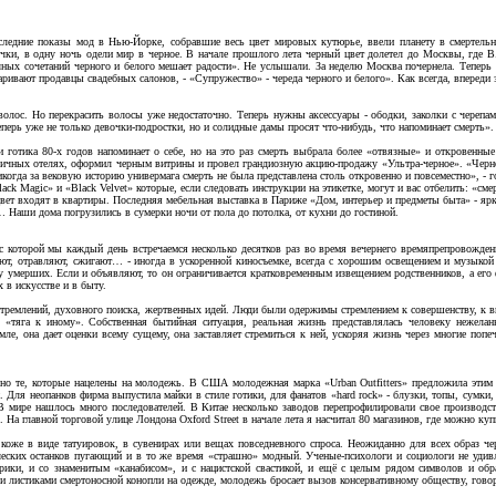
Последние показы мод в Нью-Йорке, собравшие весь цвет мировых кутюрье, ввели планету в смертель
очки, в одну ночь одели мир в черное. В начале прошлого лета черный цвет долетел до Москвы, гд
ных сочетаний черного и белого мешает радости». Не услышали. За неделю Москва почернела. Теперь д
говаривают продавцы свадебных салонов, - «Супружество» - череда черного и белого». Как всегда, вперед
олос. Но перекрасить волосы уже недостаточно. Теперь нужны аксессуары - ободки, заколки с черепами
ерь уже не только девочки-подростки, но и солидные дамы просят что-нибудь, что напоминает смерть».
и готика 80-х годов напоминает о себе, но на это раз смерть выбрала более «отвязные» и откровенн
личных отелях, оформил черным витрины и провел грандиозную акцию-продажу «Ультра-черное». «Черно
когда за вековую историю универмага смерть не была представлена столь откровенно и повсеместно», - 
k Magic» и «Black Velvet» которые, если следовать инструкции на этикетке, могут и вас отбелить: «сме
вет входят в квартиры. Последняя мебельная выставка в Париже «Дом, интерьер и предметы быта» - ярко
… Наши дома погрузились в сумерки ночи от пола до потолка, от кухни до гостиной.
с которой мы каждый день встречаемся несколько десятков раз во время вечернего времяпрепровожден
ают, отравляют, сжигают… - иногда в ускоренной киносъемке, всегда с хорошим освещением и музыкой
ву умерших. Если и объявляют, то он ограничивается кратковременным извещением родственников, а его
 в искусстве и в быту.
устремлений, духовного поиска, жертвенных идей. Люди были одержимы стремлением к совершенству, к в
 «тяга к иному». Собственная бытийная ситуация, реальная жизнь представлялась человеку нежелан
мле, она дает оценки всему сущему, она заставляет стремиться к ней, ускоряя жизнь через многие попе
нно те, которые нацелены на молодежь. В США молодежная марка «Urban Outfitters» предложила эти
ля неопанков фирма выпустила майки в стиле готики, для фанатов «hard rock» - блузки, топы, сумки, 
В мире нашлось много последователей. В Китае несколько заводов перепрофилировали свое производст
 главной торговой улице Лондона Oxford Street в начале лета я насчитал 80 магазинов, где можно купи
 коже в виде татуировок, в сувенирах или вещах повседневного спроса. Неожиданно для всех образ ч
ческих останков пугающий и в то же время «страшно» модный. Ученые-психологи и социологи не удивля
рики, и со знаменитым «канабисом», и с нацистской свастикой, и ещё с целым рядом символов и об
 листиками смертоносной конопли на одежде, молодежь бросает вызов консервативному обществу, говор