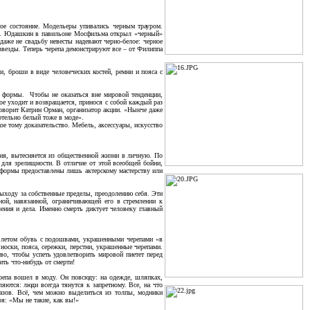
ное состояние. Модельеры упивались черным трауром.
е В. Юдашкин в павильоне Мосфильма открыл «черный»
аже не свадьбу невесты надевают черно-белое: черное
и звезды. Теперь черепа демонстрируют все – от Филиппа
, броши в виде человеческих костей, ремни и пояса с
ые формы. Чтобы не оказаться вне мировой тенденции,
е уходит и возвращается, принося с собой каждый раз
говорит Катрин Орман, организатор акции. «Нынче даже
ртельно белый тоже в моде».
е тому доказательство. Мебель, аксессуары, искусство
ия, вытесняется из общественной жизни в личную. По
 для зрелищности. В отличие от этой всеобщей бойни,
 формы предоставлены лишь актерскому мастерству или
ыходу за собственные пределы, преодолению себя. Эти
ной, навязанной, ограничивающей его в стремлении к
чения и дела. Именно смерть диктует человеку главный
м летом обувь с подошвами, украшенными черепами «в
носки, пояса, сережки, перстни, украшенные черепами.
во, чтобы успеть удовлетворить мировой пиетет перед
ть что-нибудь от смерти!
ерепа вошел в моду. Он повсюду: на одежде, шляпках,
ются: люди всегда тянутся к запретному. Все, на что
разов. Всё, чем можно выделиться из толпы, модники
я: «Мы не такие, как вы!»