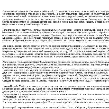
Смерть заняла авансцену. Она перестала быть табу. В то время, когда мир стремится победить терро
бижутерией, одеждой и сувенирами в виде черепа. На смену сексуальной революции на планету пришл
стала банальной темой. Но означает ли повальное увлечение смертной темой, что человечество, нак
дополнительный смысл кроме того, что она имеет с биологической точки зрения. Помимо того, что
всегда считали встречу со смертью этапом взросления ребенка или подростка. Увидеть в лицо сме
безучастным в такие узловые минуты жизни.
Неужели на Земле наступила полная социализация, и человечество сделало решительный шаг в стор
банального. Тем не менее, человечество не оставляет упорных попыток осмыслить феномен смерти. Со
о ее значении для самоопределения человека. Например, что смерть не имеет отношения к нам (Эпи
(Джордано Бруно), что к смерти надо готовиться заранее в надежде на будущую жизнь (Паскаль), что 
к смерти (Хайдеггер), что человек и смертный - синонимы (Вл. Соловьев) и так далее. Этот список 
Как видно, оценки смерти разнятся вплоть до полной противоположности. Объединяет же их одно: с
травмирующее событие, что восприятие его не может быть однозначным и одинаковым у разных люд
покровитель, оберегающий членов собственного рода, но с другой стороны - вредоносный мертвец. 
его останки, и, одновременно, оставить прах предков вблизи родной земли, сохранить благодарную п
фиксирует неопределенность отношения человека к смерти: смерть пугает, но она же дает надежду на ин
Американский психоаналитик Эрих Фромм посвятил специальное исследование теме смерти. Основывая
и инстинкта к смерти (Танатос), Э.Фромм вывел два общественных типа: биофилов, страстно любящ
фиксирует нарастание некрофильских тенденций в мире.
Несколько лет назад я так увлекся похоронной темой, что решил создать первый в России музей ми
двух лет - расширенное и разнообразное присутствие смертной темы. Смерть как цунами захлестнул
траурная одежда, намогильные распятия, факелы для траурных шествий. Во время недавнего посеще
за 6000 евро. Поскольку в коллекции Новосибирского музея уже имеется три телеги, я решил поискать 
Сегодня во главе кортежа Мода на Смерть. «Может ли смерть быть предметом моды?» - задает вопрос ж
Группа Depeche Mode увеличивает цену, распевая: «рядом с печальным трауром - восхитительный силу
гарантированный успех одежды одной из самых любимых марок суперзвезды Мадонны. Вслед за амер
демонстраторов для рекламы своих «блистательных ящиков».
Смертоносная тенденция никого не оставляет равнодушным и вовлекает в свои заколдованные сети с
«укушенными» смертью.
«Уже три года наблюдается торговля похоронными картинами и гравюрами. Художники словно с ума с
Еще недавно к нам ворвалась порнография. Теперь война, стрельба, убийство на экране и череп в быту
Банализацией смерти озабочена также критик госпожа Изабель Гадеа: «Общество, будучи неотвязным о