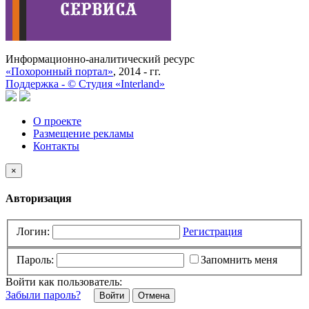
Информационно-аналитический ресурс
«Похоронный портал»
, 2014 - гг.
Поддержка -
©
Cтудия «Interland»
О проекте
Размещение рекламы
Контакты
×
Авторизация
Логин:
Регистрация
Пароль:
Запомнить меня
Войти как пользователь:
Забыли пароль?
Отмена