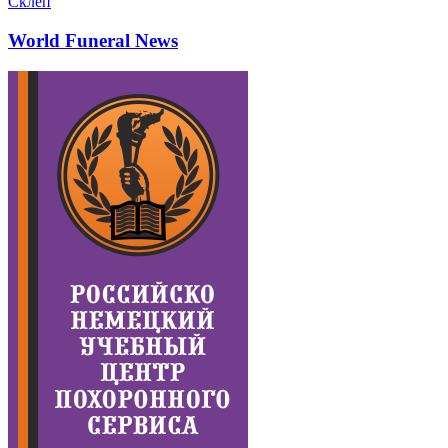
Склеп
World Funeral News