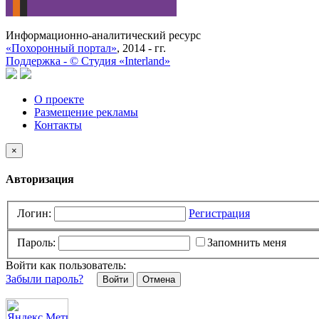
Информационно-аналитический ресурс
«Похоронный портал»
, 2014 - гг.
Поддержка -
©
Cтудия «Interland»
О проекте
Размещение рекламы
Контакты
×
Авторизация
Логин:
Регистрация
Пароль:
Запомнить меня
Войти как пользователь:
Забыли пароль?
Отмена