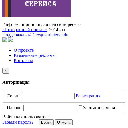
Информационно-аналитический ресурс
«Похоронный портал»
, 2014 - гг.
Поддержка -
©
Cтудия «Interland»
О проекте
Размещение рекламы
Контакты
×
Авторизация
Логин:
Регистрация
Пароль:
Запомнить меня
Войти как пользователь:
Забыли пароль?
Отмена