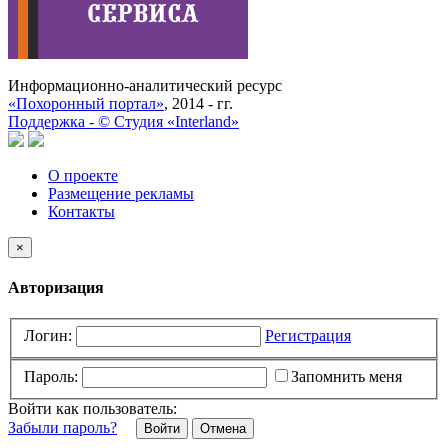
Информационно-аналитический ресурс
«Похоронный портал»
, 2014 - гг.
Поддержка -
©
Cтудия «Interland»
О проекте
Размещение рекламы
Контакты
×
Авторизация
Логин:
Регистрация
Пароль:
Запомнить меня
Войти как пользователь:
Забыли пароль?
Отмена