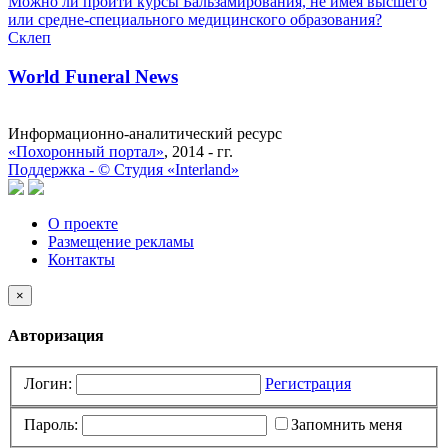
Можно ли пройти курсы Бальзамирования, не имея высшего
или средне-специального медицинского образования?
Склеп
World Funeral News
Информационно-аналитический ресурс
«Похоронный портал»
, 2014 - гг.
Поддержка -
©
Cтудия «Interland»
О проекте
Размещение рекламы
Контакты
×
Авторизация
Логин:
Регистрация
Пароль:
Запомнить меня