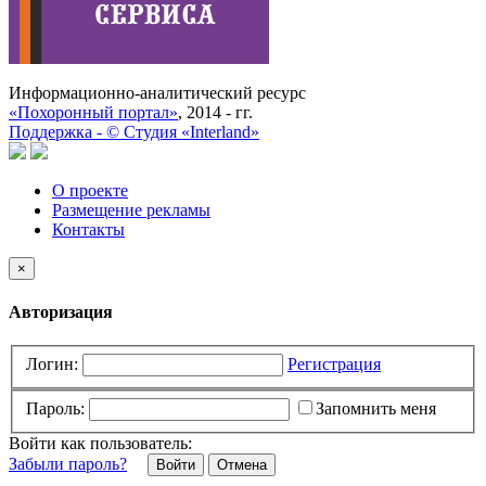
Информационно-аналитический ресурс
«Похоронный портал»
, 2014 - гг.
Поддержка -
©
Cтудия «Interland»
О проекте
Размещение рекламы
Контакты
×
Авторизация
Логин:
Регистрация
Пароль:
Запомнить меня
Войти как пользователь:
Забыли пароль?
Отмена