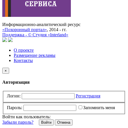
Информационно-аналитический ресурс
«Похоронный портал»
, 2014 - гг.
Поддержка -
©
Cтудия «Interland»
О проекте
Размещение рекламы
Контакты
×
Авторизация
Логин:
Регистрация
Пароль:
Запомнить меня
Войти как пользователь:
Забыли пароль?
Отмена