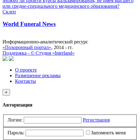
Можно ли пройти курсы Бальзамирования, не имея высшего
или средне-специального медицинского образования?
Склеп
World Funeral News
Информационно-аналитический ресурс
«Похоронный портал»
, 2014 - гг.
Поддержка -
©
Cтудия «Interland»
О проекте
Размещение рекламы
Контакты
×
Авторизация
Логин:
Регистрация
Пароль:
Запомнить меня