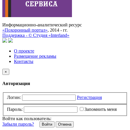
Информационно-аналитический ресурс
«Похоронный портал»
, 2014 - гг.
Поддержка -
©
Cтудия «Interland»
О проекте
Размещение рекламы
Контакты
×
Авторизация
Логин:
Регистрация
Пароль:
Запомнить меня
Войти как пользователь:
Забыли пароль?
Отмена